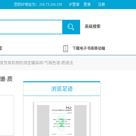
您的IP地址为：216.73.216.159
IP登录
登录
注册
高级搜索
库
下载电子书库移动端
5种挥发性有机物的测定罐采样/气相色谱-质谱法
谱-质
浏览足迹