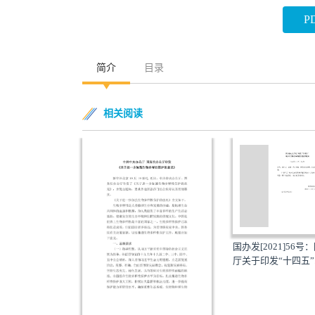
P
简介
目录
相关阅读
30号：国务院办公
国办发[2021]56
务...
厅关于印发“十四五”..