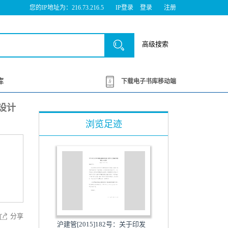
您的IP地址为：216.73.216.5
IP登录
登录
注册
高级搜索
库
下载电子书库移动端
程设计
浏览足迹
分享
沪建管[2015]182号：关于印发