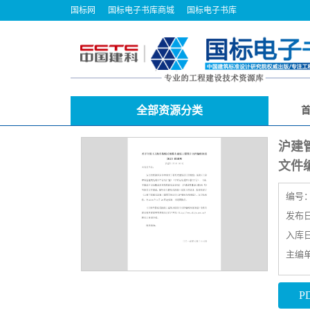
国标网
国标电子书库商城
国标电子书库
全部资源分类
沪建
文件
编号
发布日期
入库日期
主编
P