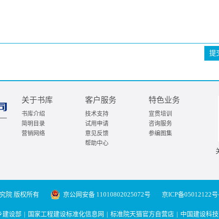
提
关于书库
客户服务
特色业务
书库介绍
技术支持
宣贯培训
简明目录
试用申请
咨询服务
营销网络
意见反馈
参编图集
帮助中心
究院 版权所有
京公网安备 11010802025072号
京ICP备05012122号
乡建设部
|
国家工程建设标准化信息网
|
标准院天猫官方自营店
|
中国建设科技