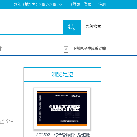
您的IP地址为：216.73.216.238
IP登录
登录
注册
高级搜索
库
下载电子书库移动端
浏览足迹
分享
18GL502：综合管廊燃气管道舱