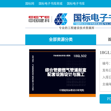
国标网
国标电子书库商城
国标电子书库
全部资源分类
18
编号
发布日期
入库日期
主编
P