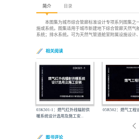
简介
目录
本图集为城市综合管廊标准设计专项系列图集之
施或系统。图集适用于城市新建地下综合管廊天然气
系统；排水系统。可为天然气管道舱室附属设施设计、
相关阅读
(油)锅炉房工程设
03K501-1：燃气红外线辐射供
05R502：燃气工
暖系统设计选用及施工安...
图书评论