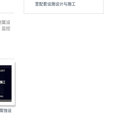
室配套设施设计与施工
附属设
；监控
。
防腐蚀设
15K401-2：单元式燃气红外线
GB51354-2019：城市地
辐射供暖系统设计选用与...
管廊运行维护及安全技术...