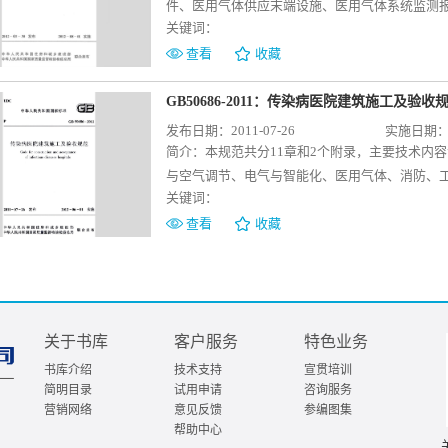
件、医用气体供应末端设施、医用气体系统监测
关键词：
施工、医用气体系统检验与验收等
查看
收藏
GB50686-2011：传染病医院建筑施工及验收
发布日期：2011-07-26
实施日期：20
简介：
本规范共分11章和2个附录，主要技术内
与空气调节、电气与智能化、医用气体、消防、
关键词：
查看
收藏
关于书库
客户服务
特色业务
书库介绍
技术支持
宣贯培训
简明目录
试用申请
咨询服务
营销网络
意见反馈
参编图集
帮助中心