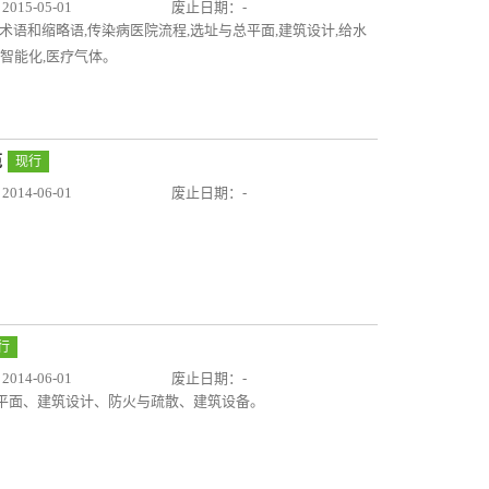
15-05-01
废止日期：-
,术语和缩略语,传染病医院流程,选址与总平面,建筑设计,给水
,智能化,医疗气体。
范
现行
14-06-01
废止日期：-
行
14-06-01
废止日期：-
平面、建筑设计、防火与疏散、建筑设备。