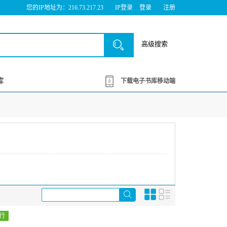
您的IP地址为：216.73.217.23
IP登录
登录
注册
高级搜索
库
下载电子书库移动端
行