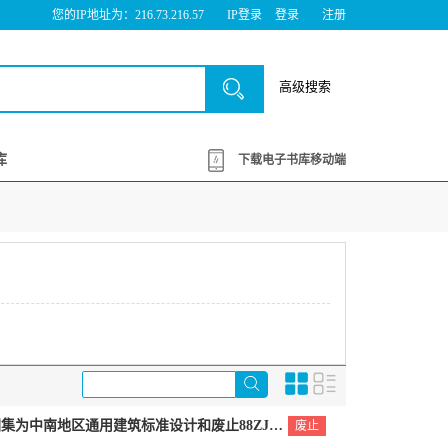
您的IP地址为：216.73.216.57
IP登录
登录
注册
高级搜索
库
下载电子书库移动端
鄂建[2001]063号：关于批准《地下室防水》图集为中南地区通用建筑标准设计和废止88ZJ311等图集的通知
废止