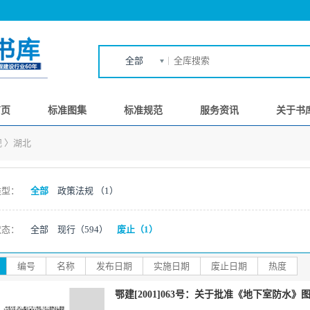
全部
首页
标准图集
标准规范
服务资讯
关于书
规
〉
湖北
类型：
全部
政策法规
（1）
状态：
全部
现行
（594）
废止
（1）
编号
名称
发布日期
实施日期
废止日期
热度