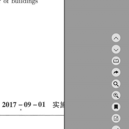
r 
of 
buildings 
2017 
-09 
-01 
实
加