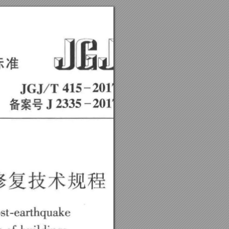
J 
J1lS
标准
JGJ/T 
415-201'
2335 
-20
1' 
备案号
J
修复技术规程
st-earthquake 