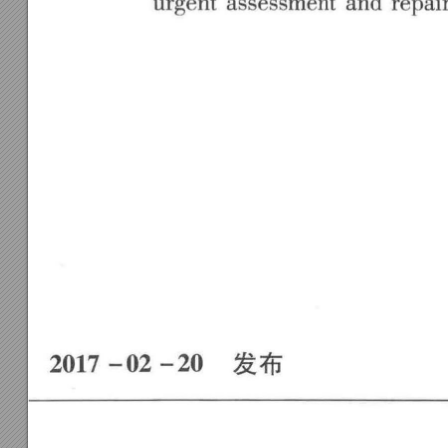
urgent 
assessment 
and 
repai
2017 
-02 
-20 
发布