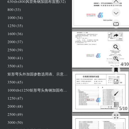
630≤b≤800风管角钢加固布置图(32)
批准部门:
中华人民共和国住房和城乡建设部
组织编制:中国建筑标准设计研究院
800 (33)
1000 (34)
中阁计划生版括
1250 (35)
1600 (36)
图书在版编目
(C
P)
数据
郑重声明
本图集己授权"全
国家建筑标准设计图集
空调通风管道的加固
4K118/
国律师知识产权保护协作网"对著
中国建筑标准设计研究院组织编制.一北京
中国计划
作权(包括专有出版权)在全国范
出版社，
围予以保护
盗版必究。
举报盗版电话
2000 (37)
①国
①中...
①建筑设计一中国一图集
②房屋建筑设备一空气调节器一通风管道一加固一图集
中国版本图书馆
C
IP
数
据核字
(201
4)
第
05206
号
2500 (39)
国家建筑标准设计图集
空调通风管道的加固
中国建筑标准设计研究院生
织编制
(邮政编码
I;!.语
3000 (41)
食
国计划
反社
版
(地址:北，J
;(ïIJ
四城区.水梆地北旦
号因宏大
反
扇~
Þ.三)
北京国防印刷厂印刷
4/10
25
20.5
于字
20
14
年
10
月统
版
20
年
10
月第
次印刷
3500 (43)
会
定价:
48.00
元
矩形弯头外加固参数选用表、示意图(45)
空调通风管道的加固
主编单位负责人
的队
主编单位技术负责人
字在
批准文号建质函
[2014]
210
号
批准部门中华人民共和国住房和城乡建设部
3500 (45)
技术审定人:
阳叼
主编单位广西华蓝设计(集团)有限公司
统一编号
GJBT-1300
设计负责人:
除科有
实行日期二
一四年九月一日
图集号
14K118
录
目
1000≤b≤1250矩形弯头角钢加固布置图(46)
630<b";800
风管角钢加固布置图.
目录…·
总说明.
800<b<1000
风管角钢加固布置图………………
29
1000<b<1250
风管角钢加固布置图.
金属风管加
固
1600
风管角钢加固布置图.
矩形风管外加固形式
1600<
";2000
风管角钢加固布置图.
矩形风管外加固参数选用表
2500
风管角钢加固布置图.
矩形风管外加固示意图………………………
.10
1250 (47)
3000
风管角钢加固布置图
矩形风管角钢横向外加固构造…………………
.19
3500
风管角钢加固布置图.
矩形风管角钢纵向外加固构造…………………
.20
4000
风管角钢加固布置图.
矩形风管角钢加固框构造.
矩形弯头外加囡参数选用表、示意图……………
.41
矩形风管角钢横
纵向连接构造·
1000";b";1250
矩形弯头角钢加固布置图..
矩形风管折角加固构造………………………
.24
1250<b<2000
矩形弯头角钢加固布置图..
矩形风管
形加固构造
2500
矩形弯头角钢加固布置图
矩形风管槽形加固
构造.
2000 (48)
3000
矩形弯头角钢加固布置图
矩形风管槽形加固
构造.
5/10
目录
叫川
审喇梁增勇
|阳吗
校对|黄样
川作
叫李红祥|
捧回科
页
2500 (49)
3000 (50)
3500
矩形弯头角钢加固布置图.
非金属风管加固
4000
矩形弯头角钢加固布置图.
复合材料风管加固形式………………………
.59
矩形风管内支撑加固形式
……………………
48
复合材料风管加固参数选用表…………………
.60
矩形风管内支撑加固参数选用表
…
……
………
.49
复合材料风管内支撑加团点布置图………………
62
矩形风管内支撑加固点布置图…………………
.50
复合材料风管组合加固布置图….
矩形风管连接端加固布置图·
复合材料风管扁钢内支撑加囡构造………………
69
矩形风管扁钢内支撑加固构造
复合材料风管螺杆内支撑加自构造·