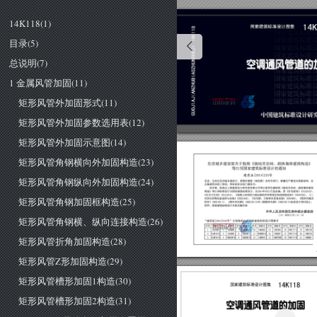
14K118(1)
目录(5)
总说明(7)
1 金属风管加固(11)
矩形风管外加固形式(11)
矩形风管外加固参数选用表(12)
矩形风管外加固示意图(14)
矩形风管角钢横向外加固构造(23)
住房城乡建设部关于批准《烧结页岩砖、砌块墙体建筑构造》
等
21
项国家建筑标准设计的通知
建质函
[2014]
210
号
矩形风管角钢纵向外加固构造(24)
各省、自治区住房城乡建设厅，直辖市建委〈规划委)及有关部门，新疆生产建设兵团建设局，总
后基建营房部工程局
国务院有关部门建设司
经审查，批准由上海建筑设计研究院有限公司等
21
家单位编制的《烧结页岩砖
、砌块墙体建筑
构造》等
21
项标准设计为国家建筑标准设计，自
2014
年
月
日起实施。原《住宅厨房))
(01SJ913)
、
《住宅卫
生
间))
(01SJ914)
、
《混凝土结构剪力墙边缘构件和框架柱构造钢筋选用))
(04SG330)
、
《二
矩形风管角钢加固框构造(25)
次供水消毒设备选用与安装))
(02SS104)
、
《住宅
厨
、卫给排水
管道安装))
(03S408)
、
《筒形风帽及
附件))
(96K150
1)
、
《圆伞形风帽))
(96K150
2)
和《圆锥形风帽))
(96K150
3)
标准设计同时废止。
附件:国家建筑标准设计名称及编号表
中
华人民共
和
国住房和城乡建设部
二
0
一四年八月
二十一日
矩形风管角钢横、纵向连接构造(26)
"建质函
2014]210
号"文批准的
21
项国家建筑标准设计图集号
图集号
序号
序号
序号
序号
序号
序号
序号
图集号
图集号
图集号
图集号
图集号
图集号
矩形风管折角加固构造(28)
矩形风管Z形加固构造(29)
矩形风管槽形加固1构造(30)
国家建筑标准设计图集
矩形风管槽形加固2构造(31)
空调逼冈管道的加固