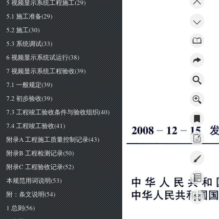
5 视频显示系统工程施工(29)
5.1 施工准备(29)
5.2 施工(30)
5.3 系统调试(33)
6 视频显示系统试运行(38)
7 视频显示系统工程验收(39)
7.1 一般规定(39)
7.2 初步验收(39)
7.3 工程竣工验收条件与验收组织(40)
7.4 工程竣工验收(41)
２
０
０
８
一
１
２
一
１
５
附录A 工程施工质量控制记录(43)
附录B 工程检测记录(50)
附录C 工程验收记录(52)
本规范用词说明(53)
中
华
人
民
共
和
中
华人
民
共和国
附：条文说明(54)
1 总则(56)