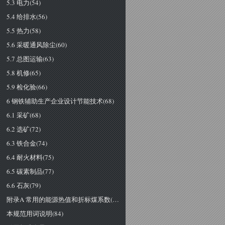
5.3 电力(54)
5.4 给排水(56)
5.5 热力(58)
5.6 采暖通风除尘(60)
5.7 总图运输(63)
5.8 机修(65)
5.9 检化验(66)
6 钢铁辅助生产企业设计节能技术(68)
6.1 采矿(68)
6.2 选矿(72)
6.3 铁合金(74)
6.4 耐火材料(75)
6.5 碳素制品(77)
6.6 石灰(79)
附录A 常用的能源热值和折标煤系数(81)
本规范用词说明(84)