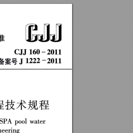
准
履
』
Ｊ
Ｃ
Ｊ
Ｊ
１
６
０
一
２
０
１
１
备
案
号Ｊ
１
２
２
２
一
２
０
１
１
程技术规
程
ｃ
Ｓ
Ｐ
Ａ
Ｐ
ｏ
ｏ
ｌ
ｗ
ａ
ｔ
ｅ
ｒ
ｉ
ｎ
ｅ
ｅ
ｒ
ｉ
ｎ
ｇ