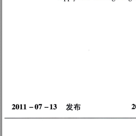
２
０
１
１
一
０
７
一
１
３
发
布