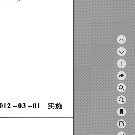
２
０
１
２
一
０
３
一
０
１
实施