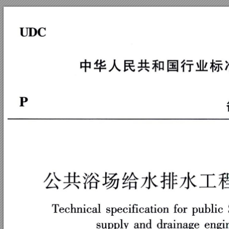
ｔ
Ｊ
Ｄ
Ｃ
中
华
民
“
共
和
国
行
业
标
公共浴
场给水排水工
Ｔ
ｅ
ｃ
ｈ
ｎ
ｉ
ｃ
ａ
ｌ
ｓ
Ｐ
ｅ
ｃ
ｉ
ｆ
ｉ
ｃ
ａ
ｔ
ｉ
ｏ
ｎ
ｆ
ｏ
ｒ
Ｐ
ｕ
ｂ
ｌ
ｉ
ｓ
ｕ
ｐ
ｐ
ｌ
ｙ
ａ
ｎ
ｄ
ｄ
ｒ
ａ
ｌ
ｎ
ａ
ｇ
ｅ
ｅ
ｎ
ｇ