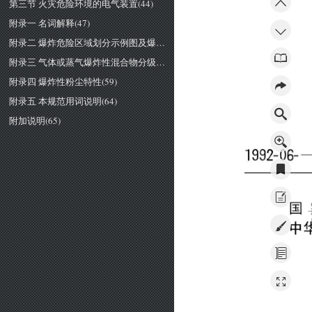
第三节 火灾危险环境的电气装置(44)
附录一 名词解释(47)
附录二 爆炸危险区域划分示例图及爆炸危险区城划分条件表(49)
附录三 气体或蒸气爆炸性混合物分级分组举例(52)
附录四 爆炸性粉尘特性(59)
附录五 本规范用词说明(64)
附加说明(65)
1992-06--09
国
中