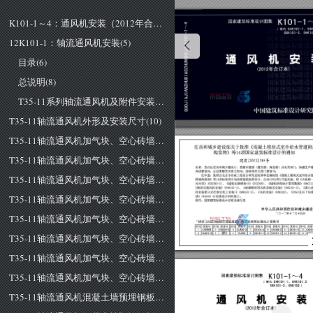
K101-1～4：通风机安装（2012年合订本）(1)
12K101-1：轴流通风机安装(5)
目录(6)
总说明(8)
T35-11系列轴流通风机及附件安装(10)
T35-11轴流通风机外形及安装尺寸(10)
T35-11轴流通风机加气块、空心砖墙内甲型安装(11)
住房和城乡建设部关于批准《混凝土模块式室外给水
管
道附
构筑物》等
14
项国家建筑标准设计的通知
T35-11轴流通风机加气块、空心砖墙内乙型安装(12)
建质
[20
2]
1
85
号
各省
、
自治区住房
和城乡建设厅，直辖
市建委(建交委
、规划委〉及
有关部门
，新疆生产
兵
团建设局，总后
基建
营房音
工程局，国务
院有关
部
门建设司:
T35-11轴流通风机加气块、空心砖墙内丙型安装（一）(13)
经审
查，
批准由北京市市政工程设计研究总院等单位编制的《混凝土筷块式室外给水
附属构筑物》等
14
项标准设计为国家建筑标准设计
自
20
年
月
日
起实施。原《内装修
内
吊顶>>
(03J502
2)
、
《建筑无障碍设
计>>
(03J926)
、
《建筑结构
设计常用数据>>
(06G
1l
2)
《
轴流式通风机安装>>
(94KI01-1)
、
《玻璃钢屡顶风机基础及安装>>
(94KI01
-2
、
《离心
机安装图
(A
式在钢支架上安装)>>
(98KIOI-3)
、
《风机安装>>
(05KI02)
、
<<35kV
及以下电
T35-11轴流通风机加气块、空心砖墙内丙型安装（二）(14)
设>>
(94D
0
卜
标准设计同时废止。
附件
国家建筑标准设计名称及编号表
中华人民共和国住房和城乡建设
T35-11轴流通风机加气块、空心砖墙内丙型安装材料明细表(一)(15)
二
0
一
二年十二月十四日
建质
[2012]
85
号"文批准的
14
项国家建筑标准设计
图
集号
序号
序号
阁集号
序号
罔集号
序号
阁集号
序号
阁集号
序号
阁集号
序号
阁集
阁袋号
T35-11轴流通风机加气块、空心砖墙内丙型安装材料明细表(二)(16)
T35-11轴流通风机加气块、空心砖墙上安装(17)
T35-11轴流通风机加气块、空心砖墙上安装材料明细表(18)
国家建筑标准设计图集
替代
9
4K101-1
、
94K101-2
T35-11轴流通风机混凝土墙预埋钢板安装(19)
机
安
网
(2012
年合订本)