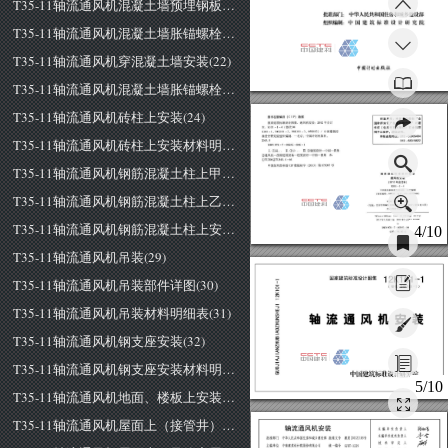
T35-11轴流通风机混凝土墙预埋钢板安装材料明细表(20)
批准部门:
中华人民共和国住房和城乡建设部
组织编制:中国建筑标准设计研究院
T35-11轴流通风机混凝土墙胀锚螺栓安装(21)
T35-11轴流通风机穿混凝土墙安装(22)
守副计划生版
il
T35-11轴流通风机混凝土墙胀锚螺栓安装、穿混凝土墙安装材料明细表(23)
T35-11轴流通风机砖柱上安装(24)
图书在版编自
(C
P)
敛
据
郑重声明·本图集已经权"金
国家lI!筑标准设计图集
.通
风饥安装:
20
年合订
回律师知识产权保护协作网"对著
本
101
斗
-4
(替代
94
作权
包括专有出版权}在全国范
、
94KIOI
-2
、
98
101
、
05
ω)
/中间建筑标
围予以保护，盗版必究
。
准设计研究院组织编制.
一
北京:
'国计划出版社，
举报溢
版电话.
T35-11轴流通风机砖柱上安装材料明细表(25)
①国
".
m
.(!)
建筑设计
副-
图集
~))ijj
凤
A9L
一房应边
筑设备
一
建筑设计一
中国-固然
T35-11轴流通风机钢筋混凝土柱上甲型安装(26)
中国版本图书馆
CIP
数据核字
20
13)
~S 
075097
号
建
筑标准设计回
集
逼民机安装
(201
年合订本
司建筑衍，而:设计研我院组织销和
T35-11轴流通风机钢筋混凝土柱上乙型安装(27)
(邸
面
码。
100
阳
电
话
。
10-687
阴
∞
￥ 
中
间忖
划
桓杭州版
(跑
址
bJZ
市副城
机;
非
懈地
北
旦
叩
号
出
n 
U
(同防印刷厂
肺
2ww
14.125
印
~2 
币
2013
守
月首\
2013
年
月
~I
次印刷
T35-11轴流通风机钢筋混凝土柱上安装材料明细表(28)
4/10
电
R
可
m
就)2
42
但
价
98.
∞元
T35-11轴流通风机吊装(29)
T35-11轴流通风机吊装部件详图(30)
国家建筑标准设计图集
T35-11轴流通风机吊装材料明细表(31)
机
安
流
冈
T35-11轴流通风机钢支座安装(32)
T35-11轴流通风机钢支座安装材料明细表(33)
中国建筑标准设计研究院
5/10
T35-11轴流通风机地面、楼板上安装(34)
T35-11轴流通风机屋面上（接管井）安装(35)
轴流通风机安装
拉伽布
主编单位负责人
今/含
主编单位技术负责人
批准部门
中华人民共和国住房和城乡建设部批准文号
建质
[2012]
185
号
技术审定人
主编单位
中南建筑设计院股份有限公司
统一编号