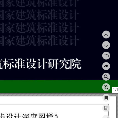
1/
步设计深
度图
样》