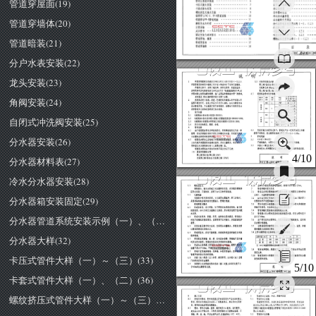
管道穿屋面(19)
管材主要技术性能
角阔安装
自闭式冲洗间安装
卡庄式接头安装
卡套式接头安装
分水器安装
螺纹挤压式接头安装
分水器材料表
铝塑管与
pvc-u
PP-R
管道连接-
冷水分水器安装
管道穿墙体(20)
铝塑管与
PE-X
管道连接
分水器箱安装固定
横管支承与补偿
分水器管道系统安装示例(一)、
(二)
支管连接
分水器大样
成品管卡
卡压式管件大样(一)
(三)
固定支架与两用管卡
卡套式管件大样(一)、
(二)
管道暗装(21)
管道穿地、楼面
螺纹挤压式管件大样(一)
(三)
管道穿屋面
管道穿墙体
录
自
审核
卜
.1(，
分户水表安装(22)
说
明
龙头安装(23)
本图集根据建设部建设[1
998113
号文《关于印发<一九九八
年国家建筑标准设计编制工作计划>的通知》下达的任务编制.
聚乙烯/铝合金/交联聚乙烯
(XPAP
在编制过程中，参照了建设部、国家经贸委、质量技监局、
交联聚乙烯/铝合金/交联聚乙烯(
建材局共同发布的建住房
[19991295
号文"在城镇新建住毛中，逐
聚乙烯/铝/聚乙烯(
步限时禁止使用热镀辞钢管，推广应用各种塑料给水管"的精神.
铝塑复合管材设计参数:
角阀安装(24)
本图集是《给水塑料管安装》的第三分册.
任期工丁克许工
流体
铝层I.f
用途
种类
作温度
作压力
类别
接方式
代号
本图集适用于新建、改建
扩建的民用建筑工程中长期工作
号
温度不超过
95
系统工作压力不大于
dn~50
的室内冷
冷水
搭
热水管道安装.工业建筑工程可参考使用.该管材不得用于室内
接
热水
叶斗1.0
消防管道和与其相连接的其它给水系统.
焊
设计依据
一
冷水
((建筑给水排水设计规范))
XPAPl
XP
W2
自闭式冲洗阀安装(25)
对
((建筑给水排水及采暖工程施工质量验收规范))
接
((建筑给水铝塑复合管管道工程技术规程))
焊
热水
XPAPl
XP
W2
其它有关的规范、规程、标准.
管材选择
考虑在施工和使用过程中，管道会产生一定的附加应力和磨
由于铝塑复合管有多种结构形式，而每种结构形式只有一种
损等不利情况，因此推荐系统的工作压力
Ps
壁厚.因此应根据系统的工作压力和输送的水温，再考虑工程安
分水器安装(26)
管道连接
全余量来选择管材的结构形式.
卡庄式(冷压式)
铝塑复合管为五层结构.中间为铝或铝合金层，按焊接方式
不锈钢接头，专用卡钳压紧，适用于各种管径的连接。
又分为超声波搭接焊和氢弧对接焊;内外为塑料层;铝层与内外
卡套式(螺纹压紧式)
塑料层之间为热熔粘合剂
乙烯聚合物)层.
铸铜接头，采用螺纹压紧，可拆掉，适用于
dn~32
的管道连接.
铝塑复合管按由扑到内的材料不同分为以下几种:
搭接焊铝塑复合管
4/10
聚乙烯/铝合金/聚乙姆
(PAP)
分水器材料表(27)
说明
|叫附
40
川
交联聚乙烯/铝合金/交联聚乙烯(X
PAP)
审核
有宗刹校对
-4V
申简
|设计
W
够伙
↓页
冷水分水器安装(28)
当
dn
运
32
管段采用管道弯曲时，转弯半径不得小于
5dn.
螺纹挤压式
铸铜接头，接头与管道之间加塑料密封层，采用锥形螺帽挤
管道伸缩补偿与支承
管道应合理设置伸缩补偿装置与支承(包括固定支承和滑动
压形式密封，不能拆卸，适用于
dn~32
的管道连接.
支承)
，以控制管道伸缩方向，补偿管道伸缩.
过渡连接
分水器箱安装固定(29)
dn
运
32
且国定支承问距不大于
6m
(冷水管)或
3m
(热水管)
铝塑复合管与其他管材、卫生器具金属配件、间门连接时，
采用带铜内丝或铜外丝的过渡接头，管螺纹连接.
的管段均可不设置伸缩补偿装置
常用的温度补偿装置包括利用管道折角自然补偿和多球橡胶
管道布置与敷设
管道宜暗装，也可明装.但不得埋设在承重结构内.由于管
伸缩节补偿等.有条件时优先选择自然补偿.
材柔性好，
dn~32
时又为盘卷方式供货，所以特别适用于室内配
管道伸缩长度接相关规程的规定计算.
管道最小自由臂长度按相关规程规定计算，但自由臂长度不
水支管.
分水器管道系统安装示例（一）、（二）(30)
管道可在管井、管窿、品顶、地坪架空层内敷设.管径较小
应小于
300mm.
由干管引出的支管部位，与供水设备或容器连接处，宜采取
时也可嵌墙或沿垫层埋设，直埋管段不应有接头，并宜套波纹护
自由臂补偿措施.
套管.
当管道采用伸缩节补偿时，伸缩节的工作压力、温度、伸缩
在用水器具集中的卫生间，宜采用分水器配水，并使各支管
量和膨胀力应能满足要求
以最短距离到达各配水点.
7.8
立管与横管最大支承问距应符合下表的规定:
管道明装时，在有可能碰撞、冰冻或阳光直射的场所应采取
分水器大样(32)
保护措施.
公称外径
(dn)!
管道垂直穿越墙、板、梁、柱时应加套管;穿越地下室外墙
立管
时应加防水套管;穿楼板和屋面时应采取防水措施.
横管
管道应远离热源，立管距灶台边缘应注
400
圃，距燃气热水器
注:
dn
运
暗装管段滑动支承问距可适当放宽
边缘不得小于
200mm.
不满足时应采取隔热措施.
管道在穿楼板、屋面以及在三通、附件、配水点处均应设置
管道不宜穿越伸缩缝、沉降缝，如需要穿越时，应采取补偿
固定支承.
管道伸缩和剪切变形的措施.
卡压式管件大样（一）～（三）(33)
管道紧固件不得损伤管壁.金属管卡与管道接触部位应加橡
水箱(池)的进(出)水管，排污管等，自水箱(池)至阀
胶垫或塑料软垫.
门的管段应采用金属管.
5/10
铝塑管与水加热器或热水机组(嚣)连接，应采用长度不小
说明
|叫附
40
川
于
400mm
的金属管段过渡.
审核
点
本.:b
校对|唱。俯|设计
I~
!t伙|
页
卡套式管件大样（一）、（二）(36)
螺纹挤压式管件大样（一）～（三）(38)
管道的水压试验、冲洗、消毒和验收
施
工安装
所选用的管材、管件的质量应符合国家现行产品标准的要求.
管道的水压试验
管材
、管件和专用机具应由同一厂家
配套供应，并应同时出具管
管道安装完毕后，应进行水压试验和水密性检查
管道试验
压力为工作压力的l.
倍，佳不得小于
M
Pa
水压试验约方法和
材、管件的系统适用性检测报告.
管材、管件在运输、装部、储存时应小心轻放、排列整齐，
步骤按《建筑给水铝塑复合管管道工程技术规程>>
避免油
污和化学物污染，不得受到剧烈
撞击及尖锐物品触碰
，不
第
条进
行.
得抛、摔、法、拖.库房应通风良好，室温控制在
-20
-C
管道的冲洗消毒