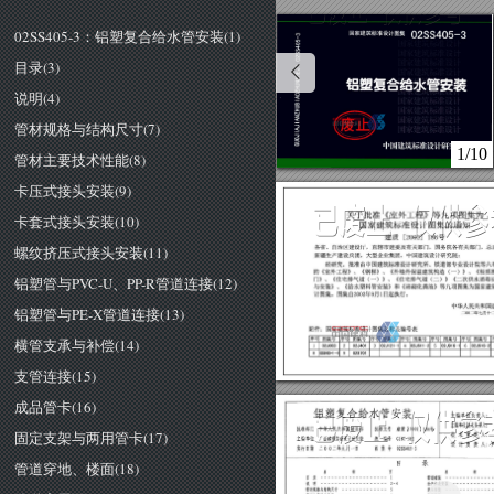
02SS405-3：铝塑复合给水管安装(1)
目录(3)
说明(4)
管材规格与结构尺寸(7)
1/10
管材主要技术性能(8)
卡压式接头安装(9)
卡套式接头安装(10)
关于批准《室外
工
程》等九项图集为
国家建筑标准设计图集的通知
建质
[2002
186
号
螺纹挤压式接头安装(11)
各省、
自
治区建设厅，直辖市建委及有关部门，国务院各有关部门，总后
新疆生产建设兵团，大型企业集团，中国建筑设计研究院:
经研究，批准由中国建筑标准设计研究所、铁道部专业设计院等六
的《室外
工
程》、
《钢梯》、
《外墙外保谧建筑构造(
一
))、
《轻质
铝塑管与PVC-U、PP-R管道连接(12)
门》、
《住宅排气道(
一
))、
《住宅排气道〈
二
)))
二
次供水消毒
与安装》、
《给水
塑
料管安装》和《砖砌化粪池》等九项图集为国家建
计图集。图集自
2002
年
9
月
日起执行。
铝塑管与PE-X管道连接(13)
中华人
民
共和国
二
00
二
年七月
十
附件:国家建筑标准设计图集名称及编号表
横管支承与补偿(14)
序
号
序号
图集
号
序
号
序
号
因集
号
序
号
因集
号
序号
因集
号
因集
号
图集号
02
岱
405-
~4
支管连接(15)
成品管卡(16)
铝塑复合给水管安装
主编单位负责人:
主编单位技术负责人:
批准部门
中华人民共和国建设部
批准文号建质[
186
号
固定支架与两用管卡(17)
技术审定人:
主编单位
广西建筑综合设计研究院
统一编号
设计负责人:科
实行日期
二
二年九月一日
图集号
02SS405-3
管道穿地、楼面(18)
录
目
称
名
名称
页
管道暗装
目录
说明
分户水表安装
管材规格与结构尺寸
龙头安装