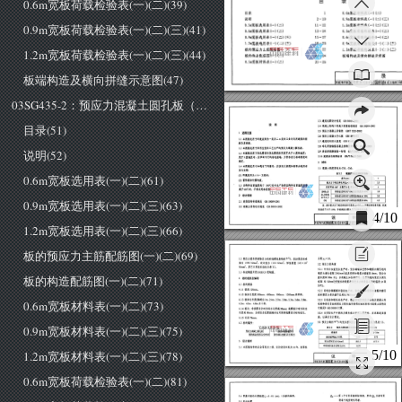
0.6m宽板荷载检验表(一)(二)(39)
目录
。
.6m
宽板材料表{一)
(二)
目录
0.9m
宽板材料表(一)
(二)
(三)
说明
0.9m宽板荷载检验表(一)(二)(三)(41)
5m
宽板选用表{一)
(二)
2m
宽板材料表(一)
(二)
(三)
O.6m
宽板选用表(一)
(二)
0.5m
宽板荷载检验表(一)
(二)
。
.9m
宽板选用表(一)
(二)
(三)
0.6m
宽板荷载检验表(一)
(二)
2m
宽板选用表(一)
(二)
(三)
0.9m
宽板荷载检验表(一)
(二)
(三)
1.2m宽板荷载检验表(一)(二)(三)(44)
板的预应力主筋配筋图(一)
(二)
2m
宽板荷载检验表(一)
(二)
(三)
板的构造配筋图(一)
(二)
板端构造及横向拼缝示意图
23
由
24
。
.5m
宽板材料表(一)
(二)
板端构造及横向拼缝示意图(47)
目
录
审核|陶学康|钩警服|校对|徐有邻|位司
4~
设训王烧锋同
03SG435-2：预应力混凝土圆孔板（预应力筋为螺旋肋钢丝 跨度为4.8m～7.2m）(51)
2.3
建筑抗震设计规范
500
~2001 
目录(51)
说明
.4混凝土结构工程施工质量验收规范
2.5
预应力混凝土用钢丝
GB
厅
5223-2002
适用范围
2.6
预应力混凝土空心板
1.1本图集适用于环境类别为一类及二
类的工业与民用建筑的楼
2.7
建筑设计防火规范
87(2001
年版)
扳及屋面板.
2.8
冷轧带肋钢筋混凝土结构技术规程
本图集适用于采用先张法工艺生产的预应力混凝土圆孔板.
说明(52)
2.9
房屋建筑制图统一标准
GB
厅
∞
01-2
∞
本回集适用于非抗震设计及抗震设防烈度不大于
度的地区;
建筑结构制图标准
GB
厅
50105-2001
用于
度地区时，应采取专门的构造措施，并符合有关标准规范的
规定.
材料
本图集使用中如遇有下列情况，应按有关规范和规程由选用者
.1混凝土强度等级为
C30
C40.
另行处理:
0.6m宽板选用表(一)(二)(61)
表
3.2
螺旋肋钢丝主要技术指标
(1)
环境类别为二
b-
五类时;
直径
(mm)
(2)
需作振动计算的板.
最大力下的总伸长率(Lo=
200mm)
不小于〈%)
当构件表面温度高于
100
'C或有生产热源且构件表面温度经常
反复弯曲
180
次数不小于(弯曲半径
ISmm)
高于
60
'C时，不得采用本固集.
则
后|
初始应力相当于公称抗拉强度的仙也
应力松弛
设计依据
初始应力相当于公称抗拉强度的
肌
率不大于
0.9m宽板选用表(一)(二)(三)(63)
初始应力相当于公称抗拉强度的
0%
2.1
建筑结构荷载规范
GB5
∞
09-2001 
注:
是中最大力下的总伸长率可采用Lo
=200mm
的断后伸长率代替，但其
2.2
混凝土结构设计规范
数值应不小于
3.0%;
仲裁试验以最大力下总伸长率为准.
4/10
说
明
‘|固集号
阳
35-1
审核|附康|阙瞧!校刘徐有邻
徒洲|设训王晓锋晴是穿|
页
1.2m宽板选用表(一)(二)(三)(66)
板的预应力主筋配筋图(一)(二)(69)
系数几
=1.0.
预应力筋采用消除应力低松弛螺旋肋钢丝
φ
吨，抗拉强度标准
值为
1570
N/mm
设计值为
1110
N/mm
弹性模量
2.05
5.2
预应力损失值
N/mm
其它主要技术指标见表3.
5.2.1
长线法台座张拉生产时，张拉端锚具变形和钢筋内缩引起的
.3构造钢筋采用
HRB335
级钢筋.
预应力损失值取
20N/mm
锚具变形和钢筋内缩值取
8mm.
张拉台
板的构造配筋图(一)(二)(71)
座长度取
80m
十);当混凝土加热养护时，温差引起的预应力损失
板的规格及编号
值取
50
N/mm
受张拉的钢筋与承受拉力的设备之间的温差
取
板的规格
1.1板高
120mm.
5.2.2
短线法钢模模外张拉生产时，张拉端锚具变形和钢筋内缩引
板标志宽度
500mm
600mm
900mm
1200mm
共四种.
起的预应力损失值不应超过
70N/mm
0.6m宽板材料表(一)(二)(73)
1.3板标志长度(轴跨
)2.1m
m
m
、3.
0m
m
3.6m
3.9m
5.2
.3长线法和短线法生产时，螺旋肋钢丝的应力松弛及混凝土的
4.2m
4.5m
4.8m
共十种.
收缩和徐变引起的预应力损失值均按现行国家标准《混凝土结构设
计规范))
50010
计算.
4.1
.4板长:非抗震设计时为标志长度减
20mm;
抗震设计时为标志
长度减
80mm.
当有恰当抗震措施时也可用非抗震设计时的扳长
5.2
.4当实际生产中预应力损失值大于以上规定时，应采取适当措
施，以满足设计要求.
4.1.5
孔径
76mm.
.3预应力钢丝
φH
的张拉控制应力及单根钢丝张拉力见表
4.2
板的编号:
0.9m宽板材料表(一)(二)(三)(75)
Y-KBXXX
份
X
表
预应力钢丝的张拉控制应力及单粮钢丝张拉力
血坦肚里画一
TT
~
幽
赞皇庄呈
板轴跨
岖的标主茸度(以分米讨
板的标志宽度(以分米计)
张拉控制应力系数
设计准则
张拉控制应力
(N
/mm
斗
单根钢丝张拉控制力仙。
5.1
本回集构件的安全等级为二级，设计使用年限为
50
年，重要性
5/10
1.2m宽板材料表(一)(二)(三)(78)
说
明
图集号
坦国壁到陶理直!校对|徐有邻隘荔斜阳卅王晓锋
1$
钱她|
页
0.6m宽板荷载检验表(一)(二)(81)
Q;..一一第
个可变荷载的标准值，其中
Qlk
为诸可变
.4图集中板的计算跨度也
=1-0
为板的轴跨-
荷载中起控制作用者.