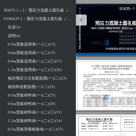
SG435-1～2：预应力混凝土圆孔板（2003年合订本）(1)
03SG435-1：预应力混凝土圆孔板（预应力筋为螺旋肋钢丝 跨度为2.1m～4.8m）(3)
目录(3)
说明(4)
0.5m宽板选用表(一)(二)(13)
0.6m宽板选用表(一)(二)(15)
0.9m宽板选用表(一)(二)(三)(17)
关于批准《蒸压力口气混凝土砌块建筑构造》
1.2m宽板选用表(一)(二)(三)(20)
等三十三项国家建筑标准设计的通知
建质
2003J
211
号
各省、自治区建设厅，
直
辖市建委，国务院各有关部门，解放军总后营房部，新
板的预应力主筋配筋图(一)(二)(23)
设兵团建设局:
经审查，批准件
北京市建筑设计研究院、北京国电华北电力工程有限公司等
单位编制的《蒸1f.加气混凝土砌块建筑构造》、
《钢筋混凝土雨篷建筑构造》等
标准设计为国家建筑标准设计。该三十三项标准设计自
2003
年
12
月
日起执行。
板的构造配筋图(一)(二)(25)
混凝土墙建筑构造))
139)
、
《钢筋混凝土雨篷))
(98SG372)
、
《管道和
温))
(87S159)
、
((IS
离心水泵基础及安装))
(90
丁
911
(一》、
R
型离心热
及安装))
二
)、
《室外热力管道安装
(地沟敷设)>>
(87SR416
1)
外热力管道地沟))
(87SR416
2)
等七项标准设计同时废止。
中
华人民共和国建设
0.5m宽板材料表(一)(二)(27)
二
00
三
年
十
月二
十
四日
附件:国家建筑标准设计名称及编号表
字号
图
集
号
序号
图然号
字号
!字号
!字号
序号
因集号
图
集号
因集号
图集号
!予号
3~-5 
03J502-1~3 
03J501
臼
0.6m宽板材料表(一)(二)(29)
0.9m宽板材料表(一)(二)(三)(31)
1.2m宽板材料表(一)(二)(三)(34)
预应力混凝土圆孔板
主编单位负责人
(预应力钢筋为螺旋肋钢丝，跨度
时
主编单位技术负责人
中华人民共和国建设部
批准文号建质
[2003]211
号
批准部门
技术审定人
中国建筑科学研究院
统一编号
GJBT-655
主编单位
0.5m宽板荷载检验表(一)(二)(37)
设计负责人
图集号
03SG435-1
实行日期
二
00
三年十二月一日