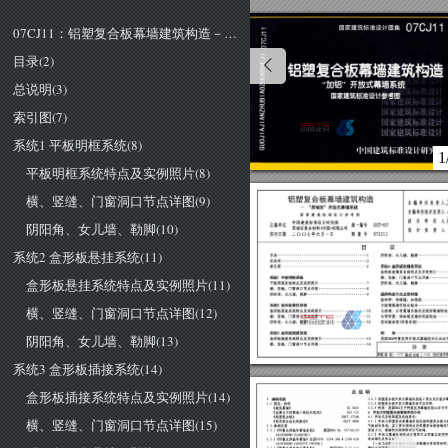
07CJ11：铝塑复合板幕墙建筑构造－“加铝”开放式幕墙系统(1)
目录(2)
总说明(3)
索引图(7)
系统1 平板明框系统(8)
1
平板明框系统特点及实例照片(8)
横、竖缝、门窗洞口节点详图(9)
铝塑复合板幕墙建筑构造
主编单位负责人
一
"思瑞安"开放式幕墙系统
主编单位技术负责人
~
国家建筑标准设计参考图
技术审定人
阴阳角、女儿墙、勒脚(10)
中国建筑标准设计研究院
统一编号
主编单位
思瑞安复合材料(中国)有限公司
设计负责人
实行日期
二
00
七年六月一日
图集号
目
录
系统2 盒形板悬挂系统(11)
目录…….
阴阳角、女儿墙、勒脚……………
总说明….
索引图…….
系统
4
盒形板嵌缝条系统
盒形板嵌缝条系统特点及实例照片.
盒形板悬挂系统特点及实例照片(11)
横、竖缝、门窗洞口节点详图…
系统
平板明框系统
平板明框系统特点及实例照片.
阴阳角、女儿墙、勒脚.
横、竖缝、门窗洞口节点详图…….
阴阳角、女儿墙、勒脚…·
通用构造节点及型材图
装饰带、伸缩缝、加强肋…
与玻璃幕墙交接处做法.
横、竖缝、门窗洞口节点详图(12)
系统
盒形板悬挂系统
盒形板悬挂系统特点及实例照片.
与玻璃、石材幕墙交接处及弧形幕墙
横、竖缝、门窗洞口节点详图…
与带形窗、砌体填充墙的连接构造…
型材截面图(四套系统)
阴阳角、女儿墙、勒脚…·
系统
盒形板插接系统
阴阳角、女儿墙、勒脚(13)
附录……·
盒形板插接系统特点及实例照片
英国
BBA
阿鲁克邦开放式幕墙技术认证证
横、竖缝、门窗洞口节点详图……….
目
录
M
郭景
匀'玄
胁
刘瑶|
叫也
|设计
|张华荣
系统3 盒形板插接系统(14)
盒形板插接系统特点及实例照片(14)
总说明
铝塑复合板开放式幕墙系统施工要点及安装步骤.
编制依据
铝塑复合板开放式幕墙系统节点详图.
规范、标准
附录:英国
BBA
关于阿鲁克邦幕墙系统认证书节
《建筑幕墙》
开放式铝塑复合板幕墙系统介绍
《金属与石材幕墙工程技术规范》
横、竖缝、门窗洞口节点详图(15)
《铝塑复合板》
开放式系统原理及构造要求:
开放式铝塑复合板幕墙系统是指铝塑复合板内
《铝及铝合金轧制板材》
气流动的系统，其主要外观特点是铝塑复合板接缝采
参考依据
搭接方式，幕墙顶及底部保证空气流通.
{{阿鲁克邦装饰幕墙系统》
英国
BBA
开放式幕墙系统组成示意图见本图集总说明图1
组成部件及要求如下:
{{阿鲁克邦装饰幕墙》法国
CSTB
1)加工成型的铝塑复合板块与幕墙龙骨框架相连，