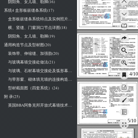
阴阳角、女儿墙、勒脚(16)
缝处允许空气流通及必要的问距;
{{阿鲁克邦外墙立面系统》
德国阳
PA
)板块背后为金属支撑骨架(宜采用铝合金材质)
架应满足荷载要求强度、针对结构施工误差及板块尺
{{背后通风装饰性幕墙标准》
德国
DIN
行调整、结构及幕墙系统变形位移及长期耐气候腐蚀的要
)金属转接件
连接建筑结构墙体与金属支撑骨架;
适用范围
)根据热工设计要求，确定是否需设保温层，如
本图集适用于
一般民用与工业建筑外墙装饰工程
，以及既
系统4 盒形板嵌缝条系统(17)
温层应紧贴建筑结构墙体铺设.
有建筑外墙装饰改造工程.
4.2
性能要求
本图集供国内建筑设计师、幕墙施工企业的设计人员及施
抗风压性能:应按《建筑结构荷载规范}}
GB50009
工监理人员参考使用.实际工程中应以专业幕墙施工企业按照
的方法计算确定。(
ALUCOBOND
开放式幕墙系统风荷
国家相应标准和规范所做的施工图及计算书为准.
弯曲变形值及板块加强肋设置尺寸间距表详见本图集附
图集内容
水密性能:可不做要求
，但在接缝处需要进行
本图集是以思瑞安复合材料(中国)有限公司(以下简称
盒形板嵌缝条系统特点及实例照片(17)
墙背后导水通道设计.
"思瑞安"
)提供的国内外成熟应用的阿鲁克邦
气密性能:无要求。
)铝塑复合板(以下简称"板块"
)开放式金属
防雷性能:铝塑复合板幕墙的防雷设计应符合《
幕墙系统的技术资料为基础编制的.
防雷设计规范)}
GB50057
的要求，金属支撑骨架应与
主要内容:
雷系统可靠连接.
四种开放式金属幕墙系统原理
、构造及设计要点.
"思瑞安"四种开放式幕墙系统特性对照(见本图集总
总说明
图集
说明表
1)
横、竖缝、门窗洞口节点详图(18)
审树郭景卜
坷'交
除对|刘瑶|
叫也
|设制张华荣|
注斗争
页
阴阳角、女儿墙、勒脚(19)
4.2.5
系统排水/排湿:面
设计要求
室
外
层板距建筑墙体表面或保
/
应根据具体情况设置变形缝(原则上与建筑主体的伸缩
墙体结构
温材料表面:>
20
，在幕墙
缝相一致)
，且与建筑上的伸缩缝构造相匹配.
保温层
3.2
幕墙安装应考虑减震措施.
底部及顶部保留足够的通
防风防水透气膜
通用构造节点及型材图(20)
滑动连接点的配件应考虑适当的配合量，滑动时不应破
化
学螺栓
气截面.目的是使进入到
保温垫
幕墙表层内部少量雨水及
坏配件表面的防腐保护层.
3.4
幕墙正常变形不应对连接点或困定点造成任何损坏.
潮湿气体的迅速排出，在
固定
连
接
件
保温材料应保证粘贴牢固，并应考虑开放系统下作用在
铝塑复合板层的背后留有
面板固定点
保温层的风荷载状况，及保温材料在潮湿状态下的重量变化.
充足的通风换气的空间.
金属支撑骨架
幕墙系统施工要点及安装步骤
防腐蚀性:选用材
开敞式接缝
安装之前对建筑主体结构的施工条件进行全面的检查，确
料时需考虑室外环境中的
空
气流动层
装饰带、伸缩缝、加强肋(20)
雨水和潮湿气体、积存物
认其完全符合有关规范及设计要求.
铝塑复合板
5.2
本回集考虑的骨架系统伸缩变形是在正常的环境温度下施
质的溶化和挥发所造成的
工，当在极端环境温度下施工时应适当加大固定点位移量及接
腐蚀性环境对系统的影
图
开放式幕墙构造
缝宽度以满足过大的伸缩变形要求，并与专业厂家咨询-
响.
防噪声:插接式系统中插接式龙骨应考虑室外环境中风
铝塑复合板板块的加工及组装应尽量在工厂内完成，以保
流动以及金属结构热变形应力引起的噪声(本回集中采用了塑
证加工质量，应保护好表面烤漆，不得出现严重划伤或撞击等
料消声片)
损坏.
与玻璃幕墙交接处做法(21)
5.4
与结构墙体连接的困定转接件应符合设计规范，确保牢
固定连接件:应采用铝合金或钢材料，当采用钢材时必
固，坚向间距应按照设计要求，一般<:
须进行表面热浸镀铸处理，并符合相关规范要求.
保温材料:所选用的材料其质量吸湿率《捕，憎水率》
5.5
幕墙骨架中主龙骨与固定转接件的连接固定应遵循顶端紧
固而其他固定点允许至少
10
的滑动空间的原则，竖向龙骨连接
0"
，吸水性能指标由供需双方协商确定.常用的有玻璃棉、
岩棉或其他保温材料等.当采用玻璃棉、岩棉时，保温材料外
处应留至少
10
宽的膨胀间隙.
需设防风防水透气膜或金属铝箱.安装方法应符合相关规范要
5.6
横向龙骨与竖向主龙骨的固定应牢田并留有热伸缩的间
隙.
求.
与玻璃、石材幕墙交接处及弧形幕墙构造(22)
10
金属支撑骨架及板块边框:宜采用铝合金材料并进行表
铝塑复合板板块应按照不同幕墙系统的设计要求进行施
面处理.骨架采用钢材时，表面需进行热浸镀辞处理，且应符
工，应保证固定牢度，并按照设计要求控制板块板阔的接缝尺
合《金属与石材幕墙工程技术规范>>
寸.
4/1
11
连接固定配件:
总说明
1)钟钉:不锈钢芯铝钟钉;
2)
螺丝/螺栓:不锈钢材料.
图集号
07α11 
审核
郭景
刘瑶
.刮也慨计|张华荣
~协芋|页
与带形窗、砌体填充墙的连接构造(23)
型材截面图（四套系统）(24)
表面涂层:复合板正面铝板表面宜采用耐候性能优异
5.8
对于金属色表面板块的安装须注意安装方向，严格按照表
的氟破树脂或其他性能相当或更优异的材质.目前多采用的
面保护膜上面的指示标记，保持所有板块方向一致.
氟碟树脂是聚偏二氟乙烯树脂
(PVDF)
.按照国家产品标准
5.9
幕墙顶部及底部与结构墙体之间按照设计预留开敞空间，
《铝塑复合板))
GB17748
的要求，树脂有效含量需达到
70%
且应有防止雨水进入的措施，幕墙顶部与女儿墙连接处宜采用
{干膜时含量一般在
25
45%.
可快速检测其准确含量)
专用排水槽龙骨，保证转角板的安装及强度，女儿墙收口及幕
6.4
安装要求
墙底部收口板块与墙体间的间隙用一块网孔铝板封阅.
附 录(25)
应按照外墙设计立面图进行施工，由螺栓或自攻自钻
幕墙用铝塑复合摄技术参数、主要原材料及幕墙安装要求
螺丝将扳块边部龙骨固定于幕墙主龙骨框架上，扳缝宽度须
铝塑复合板种类
考虑固定螺丝的现场安装需要以及板块热胀冷缩变形量，一
普通芯材(低密度聚乙烯)铝塑复合板
般为
20
左右-
由两面各
厚的铝面板与
厚低密度聚乙烯芯材经高温高
6.4.2
铝塑复合板板块加工及安装质量应符合《建筑幕
压复合而成的板材;
墙》、
《企属与石材幕墙工程技术规范》及《铝塑复合扳幕
防火芯材{氢氧化铝为主要成分)铝塑复合板
墙工程施工及验收规程'等有关国家和行业标准、规范的要
由两面各
厚的铝面板与
厚防火型芯材组成，防火芯材
求.
英国BBA阿鲁克邦开放式幕墙技术认证证书内容节选(25)
主要成分为氢氧化铝.
其他
6.2
铝塑复合板主要规格
本图集除注明外，所注尺寸均以毫米(mm)为单位-
厚度:
索引方法
6.2.2
标准板宽度:
1000
1250
1500
1575
长度:工程用板可根据设计需要订尺生产，最长为
8m
主要组成材料性能要求
根据国家标准《铝塑复合板))
GB/
T1
7748
的相关规定，幕
墙用铝塑复合板的主要组成材料要求如下:
铝材:应选用
3000
系列或以上铝材，质量符合
GB3880
的
要求.铝板表面须进行清洗和化学预处理.
3.2
芯材:应采用符合国家标准《低密度聚乙烯树脂》
GB11115
《高密度聚乙烯树脂))
GB
116
和《线性低密度聚乙
烯树脂))
GB/T15182
或其他相应的国家或行业标准要求的材
5/10
料.
总说明
|图集号
01
口
11
庸核|郭景|
句
丁'安做对
刘瑶|叫也慨训张华荣
~
斗予
|页
酶
l，t!
..
1t‘
"'"
U
事
tlU
+
银
咱附|鸟飞
~"-:.~'~::I:ι
:I:!:~~::
"血
"‘量在‘'且"...巫桃园
量..冽的
边可
1ft"
耳您需
，，
...!除程的.It.