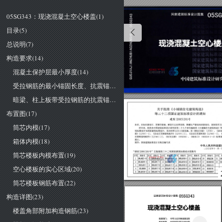
05SG343：现浇混凝土空心楼盖(1)
目录(5)
总说明(7)
构造要求(14)
混凝土保护层最小厚度(14)
受拉钢筋的最小锚固长度、抗震锚固长度(15)
暗梁、柱上板带受拉钢筋的抗震锚固长度 受拉钢筋绑扎搭接长度(16)
关于批准《小城镇住宅建筑构造》
布置图(17)
等三十二项国家建筑标准设计的通知
建质
[2005]
201
号
筒芯内模(17)
各省、
自
治区建设厅，直辖市建委，解放
军
总后营房部，新疆生产建设兵团建设局，国务院有关部
经审查，批准由中国建筑标准设计研究院等
二
十九个单位编制的《小城镇住宅建筑构造》
项标准设计为国家建筑标准设计，自
2005
年
12
月
日
起实施。原《钢百页窗))
(]733)
、
《活
窗))
一
、
《活动
百
页钢窗构配件))
(二)
、
《
活动百页塑
料窗))
一
]、
页塑
料窗构配件))
二
]、
《校间支撑))
C97G336)
、
《雨水口>>
C95S518
1~2)
标准
箱体内模(18)
废止。
附件:国家建筑标准设计名称及编号表
中华人民共和国建
二
00
五年十
一
月
一
筒芯楼板内模布置(19)
"建质
[2005]20
号
"文批准
的三十
二项国家建筑标准设计图集号
序号
05
2
105J624-1|
口
05SJ811|
忖
空心楼板的实心区域(20)
05J909|
忏
筒芯楼板钢筋布置(22)
构造详图(23)
国家建筑标准设计图集
05SG343
楼盖角部附加构造钢筋(23)
凝土空，。
批准部门:
中华人民共和国建设部
组织编制:
中国建筑标准设计饵细究