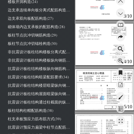
楼板开洞构造(24)
边支承连续单向板分离式配筋构造(26)
3/10
字圃计划生版社
边支承双向板配筋构造(27)
砌体墙内边支承板的配筋构造(28)
图书在版编目(
p)
蚊倔
郑重声明:本图集巳授权"全
家建筑标准设计|非
然.现混
事撞上叫:在心楼荒
国律师知识产权保护协作网"对著
343
中网建筑;标准设
究院组织编制
一
北京:中间
作权{包括专有出版权)在全国范
计划出版社
.2ω7.
围予以保护，造版必灾
。
板柱节点抗冲切钢筋构造(29)
举报盗版电话:
1.网...
叶'…
m
①
也筑设ì!
'"同一阁集②钢筋
混凝土结向
一
房顶-
工
粉施
工
-"，网-阁~
，'，网版卒闲书馆
CIJ'
辈!cUíi核
字
2ω7)
第
013963
号
板柱节点抗冲切锚栓构造(30)
国东建筑标准i!l
圈黛
现浇混凝土空心後
m
OS~~43 
熄纵
~tl
盘i'j
~~ 
tH
锁
非抗震设计板柱结构楼板分离式配筋构造(31)
(郎
由fJ>江
世阳
电话:瞄
36
155-
础。
食
'I，
刷出版
且J:Il
{地
!i(iJn日
水
掷地
注:大
制
声
ω
'.JIiII印刷
印
刷
Î871111
川例如阳
l~ 
下'T-
非抗震设计板柱结构楼板纵向钢筋构造(32)
200
年
月
自
中
版
川咿
司第
四次印刷
4/10
定价
28
，∞
元
抗震设计板柱结构楼板纵向钢筋构造(33)
现浇混凝土空心楼盖
主编单位负责人机
rt
硕
L
而忡
抗震设计板柱结构暗梁配筋要求(34)
主编单位技术负责人帮
批准文号建质
[2005]
201
号
中华人民共和国建设部
批准部门
技术审定人徐巧刽
多
中国建筑科学研究院
统一编号
主编单位
同济大学土木工程学院
设计负责人初吟趋勇
图集号
05SG343
实行日期
二
00
五年十二月一日
抗震设计板柱结构楼层暗梁纵向钢筋构造(35)
录
目
筒芯楼板内模布置
目录…·
空心楼板的实心区域
总说明
抗震设计板柱结构屋面暗梁纵向钢筋构造(36)
构造要求
筒芯楼板钢筋布置
构造详图
混凝土保护层最小厚度
受拉钢筋的最小锚固长度、抗震锚回长度.
楼盖角部附加构造钢筋.
暗梁、柱上板带受拉钢筋的抗震锚回长度
楼板开洞构造-
边文承连续单向板分离式配筋构造…
受拉钢筋绑扎搭接长度………
抗震设计板柱结构通过柱截面的纵向配筋要求(37)
边文承双向板配筋构造……….
布置图
砌体墙内边支承板的配筋构造.
筒芯内模
板柱节点抗冲切钢筋构造
箱体内模.
5/10
目
录
|瞅号
05SG343
板柱结构柱帽配筋构造(38)
审核|程志军院现|校对|赵勇|想到设计|王晓锋|础碎|页
柱支承板预应力筋布筋方式(39)
附录
A
计算表格
板柱节点抗冲切锚栓构造.
非抗震设计板柱结构楼板分离式配筋构造
符号及选用方法说明-
筒芯楼板截面参数表….
非抗震设计板柱结构楼板纵向钢筋构造.
抗震设计预应力扁梁中柱节点配筋构造(40)
筒芯楼板经济、性能参数表
抗震设计板柱结构楼板纵向钢筋构造…
…
29
配筋面积选择表.
抗震设计板柱结构暗梁配筋要求……·….
抗震设计板柱结构楼层暗梁纵向钢筋构造
附录
示例
边支承板楼盖的内力分析及承载力计算…….
抗震设计板柱结构屋面暗梁纵向钢筋构造
柱支承板楼盖的筒芯布置及各种计算参数计算
抗震设计板柱结构通过柱截面的纵向配筋要求.
预应力筋配筋量估算.
板柱结构柱帽配筋构造