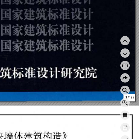
1/10
块墙体建筑构造》