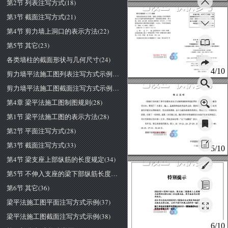
第2节 列表注写方式(18)
第3节 截面注写方式(21)
图书在版编目(
数据
郑重声明:
本图集巳
授权
金
~~草建筑标准设计因
集.混凝土统构施
工
怯
平而鲍体
困律师知识
产权保护协
作网"对著
表示方法制阁规J!l
和构造详同.现浇混凝土很岛昌
剪
}J
作权(包括
专有出版权
在全国范
煽‘很架，剪为捕
、
框支剪力篇结构.
03C
OI-
1I叶'国
闺予以保护
，盗版必究
。
建筑标准设计研究院组织编制
一
北京:小国计划出版
举
报盗版电话
6390
刷刷
社.
∞
6. 
重印
第4节 剪力墙上洞口的表示方法(22)
中…
皿
①建筑设计
一中国一倒集
②
那
泌?
民
凝土施工
-
框架结构
一
中
国
量
袋③
力捕结
构
现
阁集
中
版本阁书馆
C
IP
数据核字
2006
)第
036752
号
国家
建筑标准设计图集
第5节 其它(23)
昆挺士结构施工图
平商整
体表示方法制图规
则和构造详图
{现混混混土掘臻、剪为
糖、框架-剪力楼、
植
支剪
为蝙结构}
中嗣建筑标;在设
计研
究院组织细制
邮
政细li'I
陆
电话
8361155-
阳门
金
各类墙柱的截面形状与几何尺寸(24)
中网计
划
出
版
社
出版
地
北京
Ji州
城
区本
刷地
监叩
号刨
宏大脱口
最
北京凶防印刷
厂
的
81
附
回
2mm
印张
千
字
2006
俘
月第
1011
牢
月第
次印刷
古
4/10
剪力墙平法施工图列表注写方式示例(25)
定价
绍
∞元
剪力墙平法施工图截面注写方式示例(27)
修正说明
第4章 梁平法施工图制图规则(28)
((;l昆凝土结构施
工
图平面整体表
示
方法制图规则和构造详图))
03
Gl
01-1)
自
出
版发
行以来，得到了广大设计、施工、监理等单位的关注和支持，很多单
位
和专家及时将有
关
意见和建议反馈给我们，
在
此深表感谢
。
由
于
为配合新规范的执行，因集修编、印刷时
间
第1节 梁平法施工图的表示方法(28)
较紧，出现了一
些差
错，逢第二次印刷之机，我们有针对性地将部分
内
容予以补充和修正，
其补充和修正的内容〈文字、因线及标注等)
"以下加横线"表示
。
有
补充、修正内容的页数为:第二
15
9-
21
、
24
、
27~29
31
、
33
、
34
36
、
38
-4
、
第2节 平面注写方式(28)
42
-4
、
47-5
、
4-
69
页
。
感谢大家的支持
与理解。
第3节 截面注写方式(33)
中
国建筑标
准设计研究所
5/10
二
00
三年十月
第4节 梁支座上部纵筋的长度规定(34)
第5节 不伸入支座的梁下部纵筋长度规定(35)
特别提示
第6节 其它(36)
03G101-1
有两个版本:修正版(图集封二上有修
正说明的为修正版)和未修J1.版。两个版本均为有
效版本。
梁平法施工图平面注写方式示例(37)
设计单位在选用
03G101-1
圈集时应注明采用的是修
正版或未修正版，以利于设计和施工采用同一版本。
施工单位应注意所采用的03G
101-1
圈篇是否与设计
选用的回集为同-版本。
梁平法施工图截面注写方式示例(38)
6/10