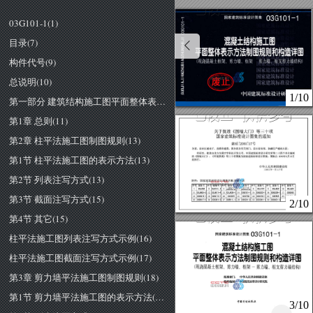
03G101-1(1)
目录(7)
构件代号(9)
总说明(10)
1/10
第一部分 建筑结构施工图平面整体表示方法制图规则(11)
第1章 总则(11)
关于批准《围墙大门》
等
三十项
第2章 柱平法施工图制图规则(13)
国家建筑标准设
计
图集的通
知
建
质
[2003
17
号
各
省
自
治
区建设厅，直辖市建委，
国
务院
各
有关部门，总后营房部，新疆生产建设兵团
经研究
批准由北方交通
大
学科技开发公司、中
国
建筑标准设计研究
所
等二十四个单位编制
第1节 柱平法施工图的表示方法(13)
的《围楠大门》、
《环境景观》等三十项图集为国家建筑标准
设
计图集
。
图集自
003
年
月
日
起执行。
中
华人
民共和国建设部
二
00
三年一月
二
十日
第2节 列表注写方式(13)
附件
国家建
筑标
准设计图集名
称
及编号表
序号
图
集
号
阁集号
序号
圈集号
序号
图集号
序号
图
集
号
序号
图集号
图集号
序号
序号
3J0
12-
∞
茸
古
订
草}
位
03
革命
订本
第3节 截面注写方式(15)
2/10
03D50
1-3
第4节 其它(15)
柱平法施工图列表注写方式示例(16)
国家建筑标准设计图集
03G101-1
图
柱平法施工图截面注写方式示例(17)
、
11
面整体表示方法制图规则和梅造详图
(现浇混凝土框架、剪力墙、框架一剪力墙、框支剪力;墙结构)
第3章 剪力墙平法施工图制图规则(18)
批准部门
中华人民共和国建设部
组织编制:
中国建筑标准设计研究院
第1节 剪力墙平法施工图的表示方法(18)
3/10
申副计划生版报