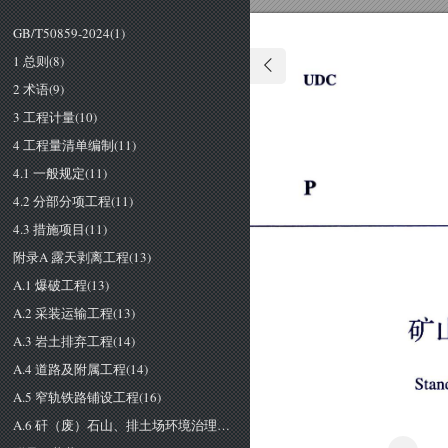
GB/T50859-2024(1)
1 总则(8)
Ｕ
ＤＣ
2 术语(9)
3 工程计量(10)
4 工程量清单编制(11)
4.1 一般规定(11)
4.2 分部分项工程(11)
4.3 措施项目(11)
附录A 露天剥离工程(13)
A.1 爆破工程(13)
A.2 采装运输工程(13)
矿
A.3 岩土排弃工程(14)
A.4 道路及附属工程(14)
Ｓ
ｔ
ｎ
ａ
A.5 窄轨铁路铺设工程(16)
A.6 矸（废）石山、排土场环境治理与恢复(17)