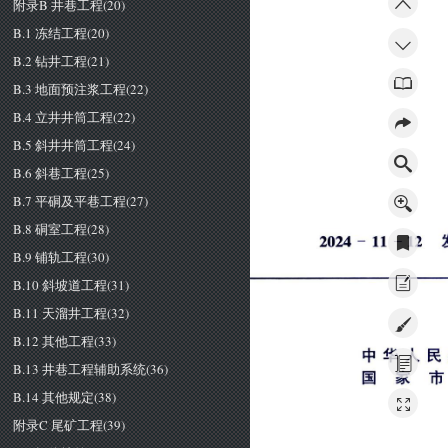
附录B 井巷工程(20)
B.1 冻结工程(20)
B.2 钻井工程(21)
B.3 地面预注浆工程(22)
B.4 立井井筒工程(22)
B.5 斜井井筒工程(24)
B.6 斜巷工程(25)
B.7 平硐及平巷工程(27)
B.8 硐室工程(28)
２
０
２
４
一
１
１
一
１
２
B.9 铺轨工程(30)
B.10 斜坡道工程(31)
B.11 天溜井工程(32)
B.12 其他工程(33)
中
华
人
民
B.13 井巷工程辅助系统(36)
国
家
市
B.14 其他规定(38)
附录C 尾矿工程(39)