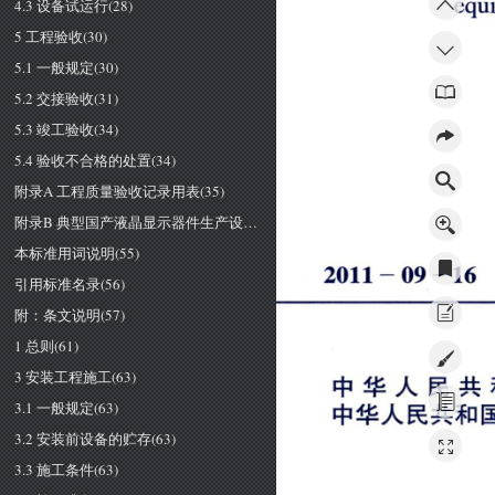
4.3 设备试运行(28)
ｅ
ｕ
ｑ
5 工程验收(30)
5.1 一般规定(30)
5.2 交接验收(31)
5.3 竣工验收(34)
5.4 验收不合格的处置(34)
附录A 工程质量验收记录用表(35)
附录B 典型国产液晶显示器件生产设备单机试运行及验收(44)
本标准用词说明(55)
２
０
１
１
一
０
９
一
１
６
引用标准名录(56)
附：条文说明(57)
1 总则(61)
3 安装工程施工(63)
中
华
人
民
共
3.1 一般规定(63)
．
Ｊ
．
孟
，
１
口
．
Ｊ
Ｊ
．
生
，
口
甲
举
人
比
效
和
3.2 安装前设备的贮存(63)
3.3 施工条件(63)