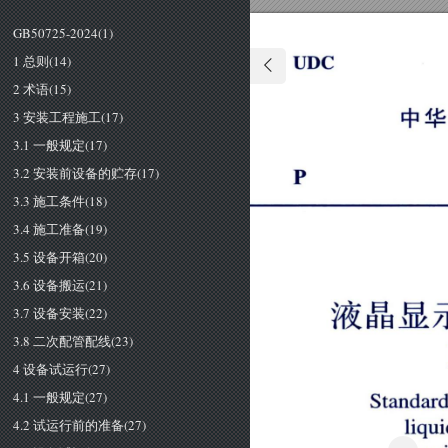
GB50725-2024(1)
1 总则(14)
ＵＤＣ
2 术语(15)
3 安装工程施工(17)
中
华
3.1 一般规定(17)
3.2 安装前设备的贮存(17)
3.3 施工条件(18)
3.4 施工准备(19)
3.5 设备开箱(20)
3.6 设备搬运(21)
液晶
显
3.7 设备安装(22)
3.8 二次配管配线(23)
4 设备试运行(27)
4.1 一般规定(27)
Ｓ
ｔ
ｎ
ａ
ｄ
ａ
4.2 试运行前的准备(27)
ｌ
ｉ
ｑ