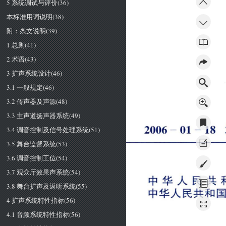
5 系统调试与评价(36)
本标准用词说明(38)
附：条文说明(39)
1 总则(41)
2 术语(43)
3 扩声系统设计(46)
3.1 一般规定(46)
3.2 传声器及声源(48)
3.3 主声道扬声器系统(49)
２
０
０
６
一
０
１
一
１
８
3.4 调音控制及信号处理系统(51)
3.5 舞台监督系统(53)
3.6 调音控制工位(54)
3.7 观众厅效果声系统(54)
中
华
人
民
共
3.8 舞台扩声及返听系统(55)
山
，
卜
．
。
」
」
丫
‘
，二
甲
毕
人
氏
只
利
幽
4 扩声系统特性指标(56)
4.1 音频系统特性指标(56)