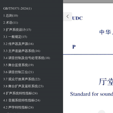
GB/T50371-2024(1)
1 总则(10)
Ｕ
ＤＣ
2 术语(11)
3 扩声系统设计(15)
3.1 一般规定(15)
3.2 传声器及声源(16)
3.3 主声道扬声器系统(16)
3.4 调音控制及信号处理系统(18)
3.5 舞台监督系统(19)
3.6 调音控制工位(21)
3.7 观众厅效果声系统(22)
厅
3.8 舞台扩声及返听系统(23)
4 扩声系统特性指标(24)
Ｓ
ｔ
ａ
ｎ
ｄ
ａ
ｒ
ｄ
ｆ
ｏ
ｒ
ｓ
ｏ
ｕ
4.1 音频系统特性指标(24)
4.2 声学特性指标(24)