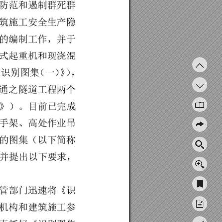
防范
和遏制群死群
筑
施
工安
全
生
产隐
的
编制
工
作
，
并于
式
起
重
机
和
现
浇
混
《
识
别
图
集
（
一）
》
）
，
通
之隧
道
工
程
两
个
）
》）
。
目
前己
完
成
手
架、
高
处
作
业
吊
的
图
集
（
以
下
简
称
，
并
提出以
下
要
求，
管
部门
迅
速
将
《
识
机构和
建
筑施
工
参