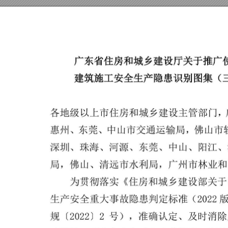
广东
省
住
房
和
城乡
建
设
厅
关
于
推
广
建
筑
施
工
安
全
生
产隐
患
识别图
集
（
各
地
级
以
上市
住
房
和
城乡
建
设
主
管
部
门
惠
州
、
东
莞
、
中山
市交通运输局
，
佛
山
市
深圳
、
珠海
、
河源
、
东莞
、中山、阳
江
、
局
，
佛
山
、
清
远市
水
利
局，
广
州
市
林
业
和
为
贯
彻
落
实
《
住房
和
城乡
建
设
部
关
于
生
产
安
全
重
大
事故
隐
患
判
定
标
准
（
２
０
２
２
规
（
２
０
２
）
２
２
号）
，
准
确
认
定、
及时
消
除