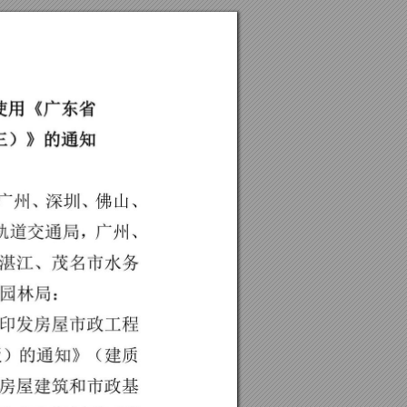
使
用
《
广东
省
三
）
》
的
通
知
，
广
州、
深
圳、
佛
山
、
轨道交通局
，
广州
、
湛
江
、
茂名市水务
园
林
局：
印
发
房屋
市
政工
程
版
）
的
通
知
》
（
建
质
房
屋
建筑
和市
政
基