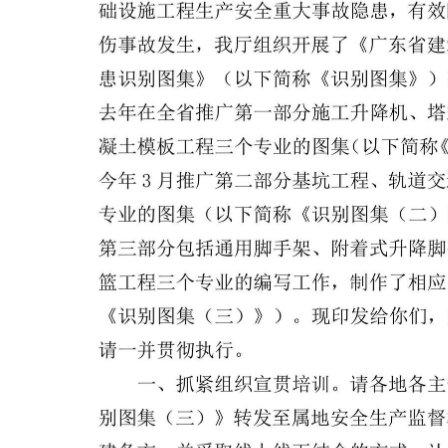
础
设
施工程生产
安
全重大事故
隐患，
有
效
伤
事
故
发
生，
我
厅
组
织
开
展了
《
广东
省
建
患
识别
图
集
》
（
以
下简称
《
识别
图
集》
）
去
年
在
全省
推
广
第
一
部
分
施
工
升降
机、
塔
凝
土
模
板工
程
三
个
专
业的图
集
（
以
下
简
称
今
年
３
月
推
广
第二
部
分
基
坑
工
程、
轨
道交
专
业的图
集
（
以
下
简
称
《
识
别
图
集
（
二
第
三
部
分
包
括
通
用
脚
手
架、
附
着式
升降
脚
篮工
程
三
个
专
业
的
编
写
工
作，
制
作了
相
应
《
识
别
图
集
（
三
）
》）
。
现印
发
给
你
们
请
一
并贯彻执行
。
一
、
抓
紧
组
织
宣
贯
培
训。
请各
地
各
主
别
图
集
（
三
）
》转发至属
地
安
全生
产
监
督