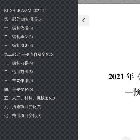
BJ-XHLBZZSM-2022(1)
第一部分 编制概况(3)
一、编制依据(3)
二、编制单位(3)
三、编制原则(3)
第二部分 主要内容及变化(5)
一、编制内容(5)
二、适用范围(5)
０
２
１
２
年
三、主要作用(5)
四、主要变化(6)
一
五、人工、材料、机械变化(6)
六、措施项目变化(7)
七、费用项目变化(9)