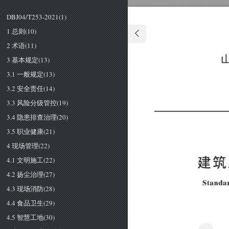
DBJ04/T253-2021(1)
1 总则(10)
2 术语(11)
3 基本规定(13)
3.1 一般规定(13)
3.2 安全责任(14)
3.3 风险分级管控(19)
3.4 隐患排查治理(20)
3.5 职业健康(21)
4 现场管理(22)
4.1 文明施工(22)
建
筑
4.2 扬尘治理(27)
Ｓ
ｔ
ａ
ｎ
ｄ
4.3 现场消防(28)
4.4 食品卫生(29)
4.5 智慧工地(30)