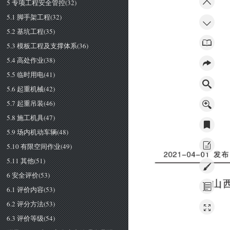
5 专项工程安全管控(32)
5.1 脚手架工程(32)
5.2 基坑工程(35)
5.3 模板工程及支撑体系(36)
5.4 高处作业(38)
5.5 临时用电(41)
5.6 起重机械(42)
5.7 起重吊装(46)
5.8 施工机具(47)
5.9 场内机动车辆(48)
5.10 有限空间作业(49)
２
０
２
１
一
０
４
一
０
１
发
布
5.11 其他(51)
6 安全评价(53)
山
6.1 评价内容(53)
6.2 评分方法(53)
6.3 评价等级(54)