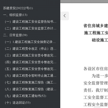
苏建质安[2022]2号(1)
一、组织监督(13)
（一）建设工程施工安全监督告知书(14)
省
住
房
城乡
（二）建设工程施工安全监督工作计划(35)
施
工
程
施
工
二、日常监督(39)
础
设
施
（一）1.建设工程施工安全抽查记录表(40)
（二）建设工程责令改正（停止）违法行为通知书(42)
（三）建设工程施工安全责令整改完成报告（施工单位）(43)
（四）建设工程施工安全责令整改完成报告（监理单位）(45)
（五）建设工程施工安全责令整改完成报告（建设单位）(47)
各
设区市
住房
（六）建设工程责令暂时停止施工通知书(49)
为进一
（七）建设工程恢复施工报告（施工单位）(50)
安
全
监
督管
（八）建设工程恢复施工报告（建设单位）(51)
责
任
，
我厅制
（九）建设工程复工通知书(52)
工安
全
监督
（十）送达回证(53)
工
程
安
全
监