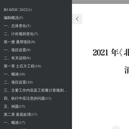
BJ-SZGC-2022(1)
编制概况(5)
一、总体变化(5)
二、计价规则变化(7)
第一册 通用项目(9)
一、项目设置(9)
２
０
２
１
年
《
二、有关说明(9)
第一章 土石方工程(10)
一、概述(10)
二、项目设置(10)
三、主要工作内容及工程量计算规则(10)
四、执行中应注意的问题(13)
五、例题(15)
第二章 基底处理(17)
一、概述(17)