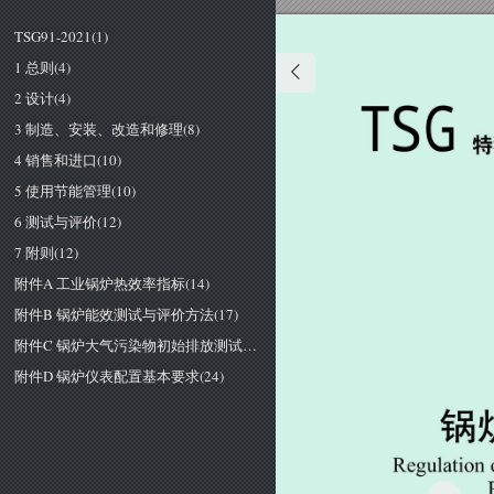
TSG91-2021(1)
1 总则(4)
2 设计(4)
丁
Ｓ
Ｇ
3 制造、安装、改造和修理(8)
4 销售和进口(10)
5 使用节能管理(10)
6 测试与评价(12)
7 附则(12)
附件A 工业锅炉热效率指标(14)
附件B 锅炉能效测试与评价方法(17)
附件C 锅炉大气污染物初始排放测试方法(20)
附件D 锅炉仪表配置基本要求(24)
锅
Ｒ
ｅ
ｇ
ｕ
ｌ
ａ
ｔ
ｉ
ｏ