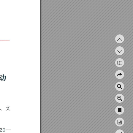
动
、文
２
０
２
０
一