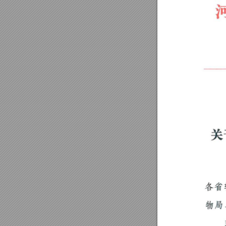
关
各
省
物
局