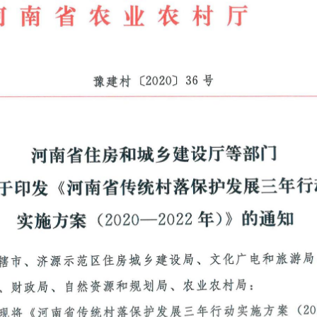
豫
建
村
〔
２
０
２
０
〕
３
６
号
河
南
省
住
房
和
城
乡
建
设
厅
等
部
门
于印
发
《
河
南
省
传
统村落
保护发
展三
年行
实
施
方
案
（
２
０
２
０
一
２
０
２
２
年
）
》
的
通
知
辖市
、
济
源示范区
住
房
城
乡
建
设局
、
文
化
广
电
和旅游局
、
财
政局、
自
然
资源
和
规划
局
、
农业
农村
局
：
现
将
《
河
南
省
传
统
村
落
保
护
发
展三
年
行
动
实
施
方
案
（