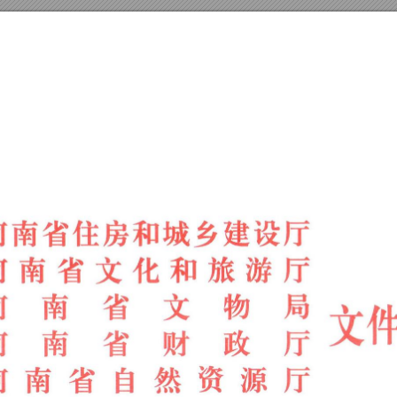
河南省
住
房
和
城乡
建
设
厅
南
省
文
化
和
旅
游