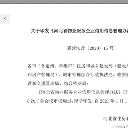
关
于印
发
《
河
北
省
物
业
服务
企
业
信用
信息
管
理
办
冀
建
法
改
〔
２
０
２
０
〕
１
５
号
各
市
（
含
定
州
、
辛
集
市
）
住房和城
乡
建
设
局
（
建
设
和
房
产管
理
局
）
、
城
市
管
理
综
合
行
政
执
法
局，
雄安
设
和
交
通
管
理
局、
综
合
执
法
局
：
《
河
北
省
物
业
服
务
企
业
信
用
信息
管
理
办
法》
８
次
厅务
会议
审
议
通过，
现
予印
发，
自２
０
２
１
年
１
月
河
北省
住
房
２
０
２
０