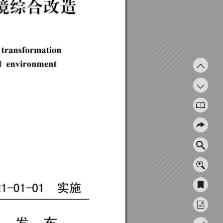
境综合改造
ｅ
ｔ
ｒ
ａ
ｎ
ｓ
ｆ
ｏ
ｒ
ｍ
ａ
ｔ
ｉ
ｏ
ｎ
ｎ
ｄ
ｅ
ｎ
ｖ
ｉ
ｒ
ｏ
ｎ
ｍ
ｅ
ｎ
ｔ
０
２
１
一
０
１
一
０
１
实施