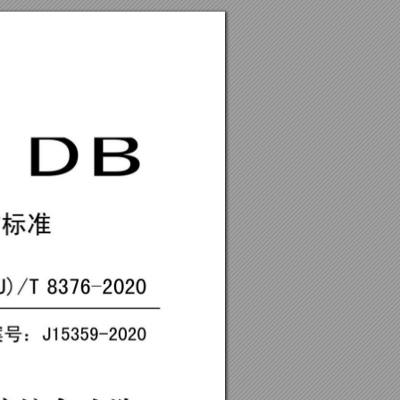
Ｏ
Ｂ
方标
准
（
Ｊ
）
／
Ｔ
８
３
７
６
一
２
０
２
０
案号
：
Ｊ
１
５
３
５
９
一
２
０
２
０