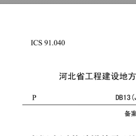
Ｉ
Ｃ
Ｓ
９
１
．
０
４
０
河北省工
程
建设
地
Ｄ
Ｂ
１
３
Ｐ
备