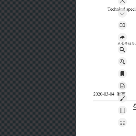
Ｔ
ｅ
ｃ
ｈ
ｎ
ｉ
ｃ
ａ
ｌ
ｓ
Ｐ
ｅ
本
电子
版
为
２
０
２
０
一
０
３
一
０
４
发
布