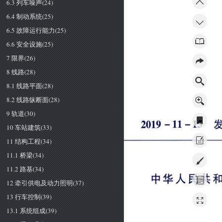
6.3 列车噪声(24)
6.4 制动系统(25)
6.5 故障运行能力(25)
6.6 安全设施(25)
7 限界(26)
8 线路(28)
8.1 线路平面(28)
8.2 线路纵断面(28)
9 轨道(30)
２
０
１
９
一
１
１
一
１
５
10 车站建筑(33)
11 结构工程(34)
11.1 桥梁(34)
11.2 路基(34)
中
华
人
民
共
12 牵引供电及动力照明(37)
13 行车控制(39)
13.1 系统组成(39)