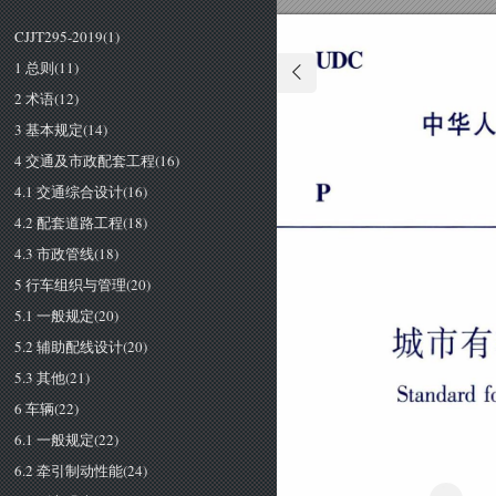
CJJT295-2019(1)
Ｕ
Ｄ
Ｃ
1 总则(11)
中
2 术语(12)
3 基本规定(14)
4 交通及市政配套工程(16)
4.1 交通综合设计(16)
4.2 配套道路工程(18)
4.3 市政管线(18)
5 行车组织与管理(20)
5.1 一般规定(20)
城市
有
5.2 辅助配线设计(20)
5.3 其他(21)
Ｓ
ｔ
ａ
ｎ
ｄ
ａ
ｒ
ｄ
6 车辆(22)
6.1 一般规定(22)
6.2 牵引制动性能(24)