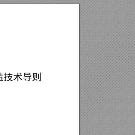
造
技
术
导
则