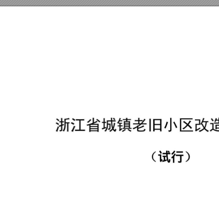
浙
江
省
城
镇
老
旧
小
区
改
（
试行
）