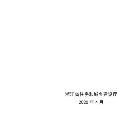
浙
江
省
住
房
和
城乡
建
设
２
０
２
０
年
４
月