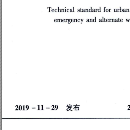
Ｔ
ｅ
ｃ
ｈ
ｎ
ｉ
ｃ
ａ
ｌ
ｓ
ｔ
ａ
ｎ
ｄ
ａ
ｒ
ｄ
ｆ
ｏ
ｒ
ｕ
ｔ
ｈ
ｅ
ｍ
ｅ
ｘ
ｇ
ｅ
ｎ
ｃ
ｙ
ａ
ｎ
ｄ
ａ
ｌ
ｔ
ｅ
ｒ
ｎ
ａ
ｔ
ｅ
２
０
１
９
一
１
１
一
２
９
发
布