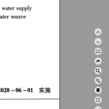
ａ
ｎ
ｗ
ａ
ｔ
ｅ
ｒ
ｓ
ｕ
ｐ
ｐ
ｌ
ｙ
ｗ
ａ
ｔ
ｅ
ｒ
ｓ
ｏ
ｕ
ｒ
ｃ
ｅ
２
０
２０
一
０
６
一
０
１
实
施