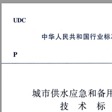
ｔ
Ｊ
Ｄ
Ｃ
中
华
人
民
共
和
国
行