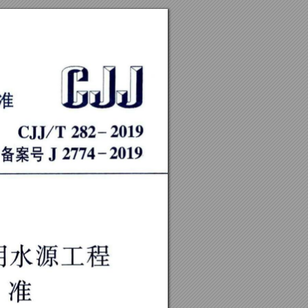
业
标
，
履
』
Ｊ
Ｃ
Ｊ
Ｊ
／
Ｔ
２
８
２
一
２
０
１
９
备
案
号
Ｊ
２
７
７
４
一
２
０
１
９