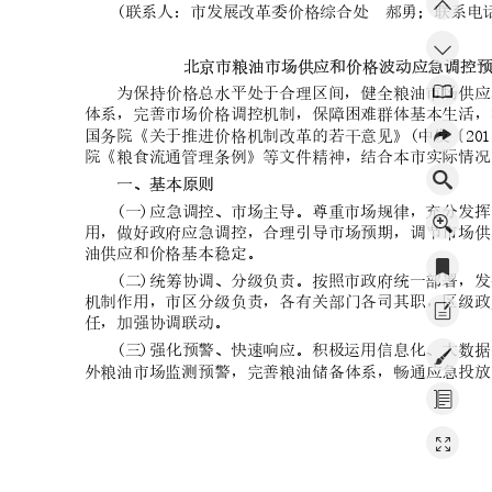
(联系人：市发展
改革委价格
综合处 郝
勇；联系电
话
北京市粮油市场供应和价格波动应急调控
为保持价格
总水平处于合
理区间，健全
粮油市场供应
体系，完善
市场价格调控
机制，保障困
难群体基本生
活，
国务院《关
于推进价格机
制改革的若干
意见》(中发
〔201
院《粮食流
通管理条例》
等文件精神，
结合本市实际
情况
一、基本原则
(一)应急调控、
市场主导。尊
重市场规律，
充分发挥
用，做好政
府应急调控，
合理引导市场
预期，调节市
场供
油供应和价
格基本稳定。
(二)统筹协调、
分级负责。按
照市政府统一
部署，发
机制作用，
市区分级负责
，各有关部门
各司其职，区
级政
任，加强协
调联动。
(三)强化预警、
快速响应。积
极运用信息化
、大数据
外粮油市场
监测预警，完
善粮油储备体
系，畅通应急
投放