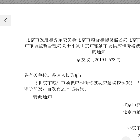
北京市发展
和改革委员会
北京市粮食
和物资储备局
北京
市市场监督
管理局关于印
发北京市粮油
市场供应和价
格
的通知
京发改〔2019
〕623
号
各有关单位
、各区人民政
府：
《北京市粮
油市场供应和
价格波动应急
调控预案》已
现予印发，
自发布之日起
实施。
特此通知。
北京市
北京市
北京
2