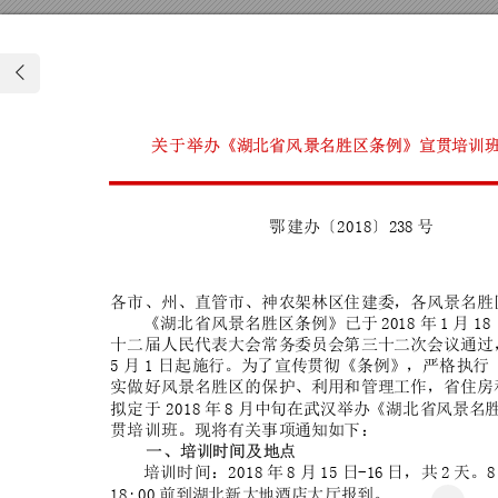
关
于
举办《湖
北省风景
名胜区条
例》宣贯
培训
鄂建办〔
2018
〕
238
号
各市、州、直管市、神农
架林区
住建委
，各风景
名胜
《湖北省风景名胜区条例》
已于
2
0
1
8
年
1
月
18
十二届人民代表大会常务
委员会
第三十
二次会议
通过
5
月
1
日起施
行。为
了宣传
贯彻《
条例》
，严格执
行
实做好风景名胜区的保护
、利用
和管理
工作，省
住房
拟定于
2018
年
8
月中
旬在武
汉举办
《湖北省
风景名
贯培训班。现将有关事项
通知如
下：
一
、培训
时间及地
点
培训时间：
2018
年
8
月
15
日
-
16
日，共
2
天。
8
18:00
前到湖
北新大
地酒店
大厅报
到。