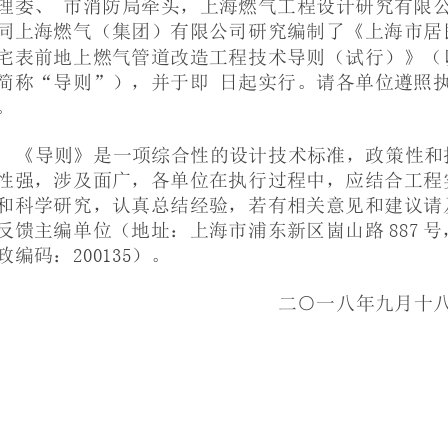
理委、
市消防局牵
头，上海燃气工程设
计研究有限
同上海燃
气（集团）有限公司
研究编制了《
上海市居
宅表前地
上燃气管道改造工程
技术导则（试
行）》（
简称“导则
”），并于即
日起实行。
请各单位遵照
。
《导则》是
一项综合性的设计技
术标准，政策
性和
性强，涉
及面广，各单位在执
行过程中，应
结合工程
和科学研
究，认真总结经验，
若有相关意见
和建议请
反馈主编
单位（地址：上海市
浦东新区崮山
路
887
号
政编码：
200135）。
二○一八
年九月十