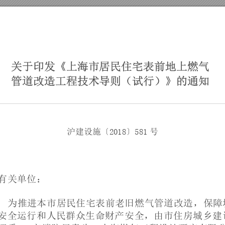
关于印发《
上海市居民
住宅表前地
上燃气
管道改造工
程技术导则
（试行）》
的通知
沪建设施〔
2018〕581
号
有关单位
：
为推进本市
居民住宅表前老旧燃
气管道改造，
保障
安全运行
和人民群众生命财产
安全，由市住
房城乡建