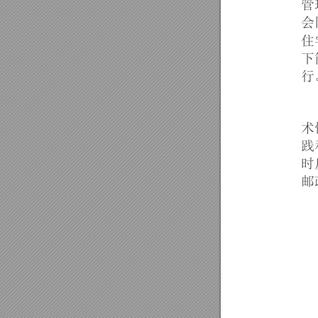
管
会
住
下
行
术
践
时
邮