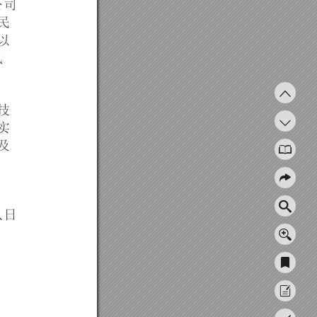
公
司
民
以
执
技
实
及
，
八日