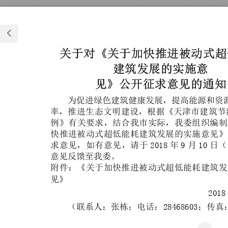
关于
对《
关于
加快
推进
被动
式
超
建筑
发展
的实
施意
见》
公开
征求
意见
的通
知
为
促
进
绿
色
建
筑
健
康
发
展
，
提
高
能
源
和
资
率
，
推
进
生
态
文
明
建
设
，
根
据
《
天
津
市
建
筑
节
例
》
有
关要
求
，
结
合
我
市
实
际
，
我
委
组
织
编
制
快
推
进
被
动
式
超
低
能
耗
建
筑
发
展
的
实
施
意
见
》
求
意
见
，
如
有
意
见
，
请
于
2018
年
9
月
10
日
（
意见反馈至
我委。
附
件
：
《
关
于
加
快
推
进
被
动
式
超
低
能
耗
建
筑
发
见》
2018
（联系人：
张栋；电话：
28468
603；传真