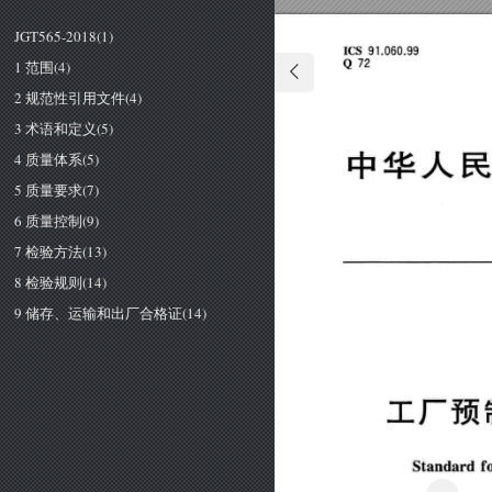
JGT565-2018(1)
ICS 
9
060.99 
1.
Q 
72 
1 范围(4)
2 规范性引用文件(4)
3 术语和定义(5)
4 质量体系(5)
中华人
5 质量要求(7)
6 质量控制(9)
7 检验方法(13)
8 检验规则(14)
9 储存、运输和出厂合格证(14)
工厂预
Standard 
f