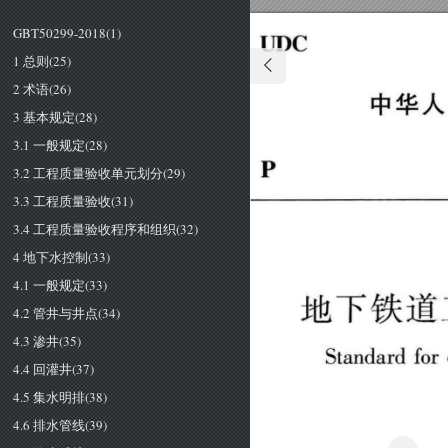
GBT50299-2018(1)
UDC 
1 总则(25)
2 术语(26)
中华人
3 基本规定(28)
3.1 一般规定(28)
P 
3.2 工程质量验收单元划分(29)
3.3 工程质量验收(31)
3.4 工程质量验收程序和组织(32)
4 地下水控制(33)
4.1 一般规定(33)
地下铁道
4.2 管井与井点(34)
4.3 渗井(35)
Standard 
for 
4.4 回灌井(37)
4.5 集水明排(38)
4.6 排水管线(39)