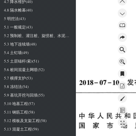
4.7 降水维护(40)
4.8 隔水帷幕(40)
5 明挖法(43)
5.1 一般规定(43)
5.2 预制桩、灌注桩、旋愤桩、水泥土桩墙和咬合桩(45)
5.3 地下连续墙(48)
5.4 土钉墙(49)
5.5 土层锚杆(索)(51)
5.6 桩间混凝土网喷(52)
5.7 横撑支护(53)
2018-
07 
-10 
发
5.8 冻结法(54)
5.9 基坑开挖与回填(55)
5.10 地基工程(57)
5.11 钢筋工程(58)
中华人民共和
5.12 模板及支架工程(58)
国家市场
5.13 混凝土工程(59)