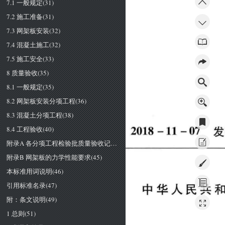
7.1 一般规定(31)
7.2 施工准备(31)
7.3 网架板安装(32)
7.4 混凝土施工(32)
7.5 施工安全(33)
8 质量验收(35)
8.1 一般规定(35)
8.2 网架板安装分项工程(36)
8.3 混凝土分项工程(38)
2018 
-11-
07 
8.4 工程验收(40)
发
附录A 各分项工程检验批质量验收记录(42)
附录B 网架板的力学性能要求(45)
本标准用词说明(46)
引用标准名录(47)
中华人民共
附：条文说明(49)
1 总则(51)