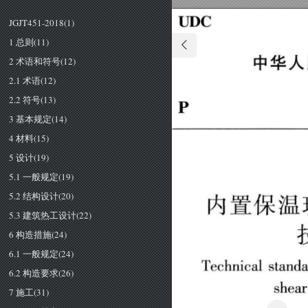
UDC 
JGJT451-2018(1)
1 总则(11)
2 术语和符号(12)
中华人
2.1 术语(12)
2.2 符号(13)
P 
3 基本规定(14)
4 材料(15)
5 设计(19)
5.1 一般规定(19)
5.2 结构设计(20)
内置保温
5.3 建筑热工设计(22)
6 构造措施(24)
6.1 一般规定(24)
Technical 
standa
6.2 构造要求(26)
s
h
ear
7 施工(31)