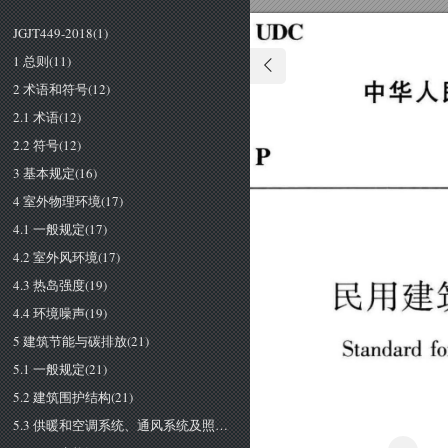
UDC 
JGJT449-2018(1)
1 总则(11)
2 术语和符号(12)
中华人
2.1 术语(12)
2.2 符号(12)
P 
3 基本规定(16)
4 室外物理环境(17)
4.1 一般规定(17)
4.2 室外风环境(17)
4.3 热岛强度(19)
民用建
4.4 环境噪声(19)
5 建筑节能与碳排放(21)
Standard 
fo
5.1 一般规定(21)
5.2 建筑围护结构(21)
5.3 供暖和空调系统、通风系统及照明系统(23)