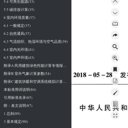
5.4 可再生能源(33)
5.5 碳排放计算(35)
6 室内环境质量(37)
6.1 一般规定(37)
6.2 自然通风(37)
6.3 气流组织、热湿环境与空气品质(39)
6.4 室内光环境(41)
6.5 室内声环境(43)
附录A 民用建筑绿色性能计算专项报告(45)
附录B 室外气象计算参数(54)
2018 
-
05 
-28 
发
附录C 建筑供暖和空调系统模拟计算运行参数(64)
本标准用词说明(84)
引用标准名录(85)
附：条文说明(87)
中华人民共和
1 总则(89)
3 基本规定(90)