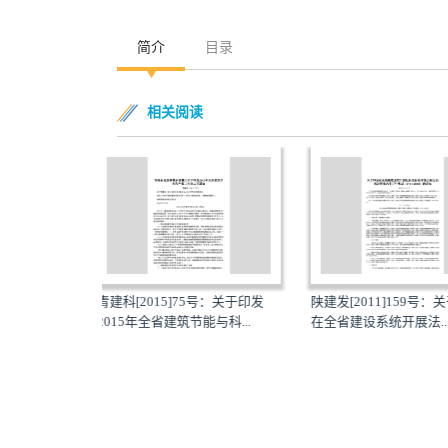
简介
目录
相关阅读
75号：关于印发
陕建发[2011]159号：关于印发
陕建发[2014]26
节能与科...
在全省建设系统开展法...
《2014-2015年全