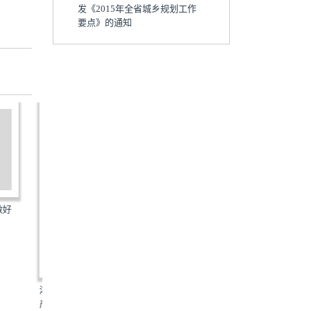
发《2015年全省城乡规划工作
要点》的通知
QH-GRSFSDTZ-2014：关于做好
建计[2016]6号：关于确
2014-2015年供暖季供热...
2015-2016年党政机关会...
：湖南省住宅
.