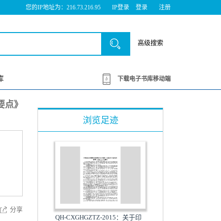
您的IP地址为：216.73.216.95
IP登录
登录
注册
高级搜索
库
下载电子书库移动端
作要点》
浏览足迹
分享
QH-CXGHGZTZ-2015：关于印