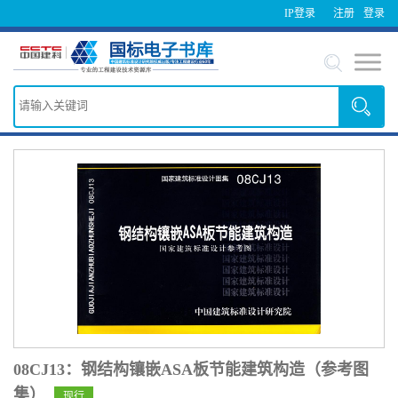
IP登录
注册
登录
08CJ13：钢结构镶嵌ASA板节能建筑构造（参考图
集）
现行