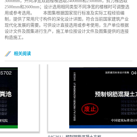
3000mm，开间净宽双跑楼梯选取2400mm和2500mm，剪刀梯选取
2500mm和2600mm；设计选用相同类型不同净宽的楼梯时可调整选
用或参考选用。 本图集根据国家现行标准及实际工程经验编
制，提供了常用尺寸构件的深化设计详图，符合当前国家建筑产业
现代化发展的需要。可供设计直接选用或参考使用，生产单位根据
设计文件及图集进行生产，施工单位按设计文件及图集提供的连接
构造施工。
相关阅读
04G361：预制钢筋混凝土方桩