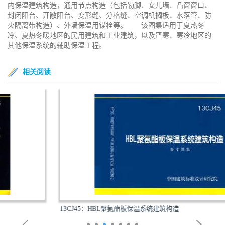
内保温建筑构造，通用节点构造（包括勒脚、女儿墙、凸窗窗口、
封闭阳台、开敞阳台、变形缝、分格缝、空调机搁板、水落管、防
火隔离带构造）、外墙保温用锚栓等。 该图集适用于夏热冬
冷、夏热冬暖地区的民用建筑和工业建筑，以及严寒、寒冷地区的
其他保温系统的辅助保温工程。
相关阅读
13CJ45：HBL聚氨酯板保温系统建筑构造