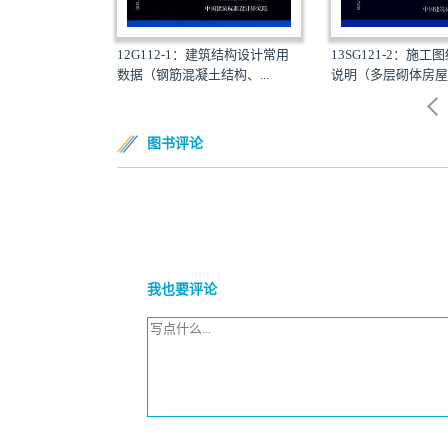
13SG121-2：施
：《全国民用建筑工
12G112-1：建筑结构设计常用
说明（多层砌体房屋和
构...
数据（钢筋混凝土结构、...
图书评论
我也要评论