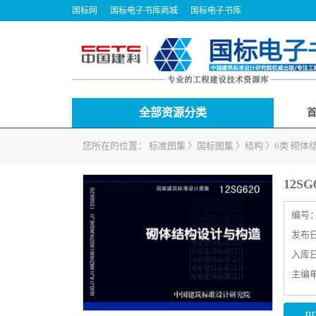
国标网
国标电子书库商城
国标电子书库
全部资源分类
您所在的位置：
标准图集
〉
国标图集
〉
结构
〉
6类 砌体
12S
编号
发布日期
入库日期
主编
P