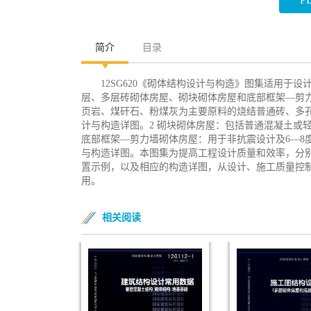
简介
目录
12SG620《砌体结构设计与构造》图集适用于
层、多层砖砌体房屋、砌块砌体房屋和底部框架—剪力
页岩、煤矸石、粉煤灰为主要原料的烧结普通砖、多
计与构造详图。2 砌块砌体房屋：包括普通混凝土或
底部框架—剪力墙砌体房屋：用于非抗震设计及6—8
与构造详图。本图集为提高工程设计质量和效率，分
置示例，以及相应的构造详图，从设计、施工质量控
用。
相关阅读