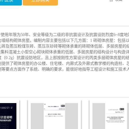
设计使用年限为50年、安全等级为二级的非抗震设计及抗震设防烈度6~8度地
墙结构砌体房屋。编制内容主要包括以下几方面：1 砖砌体房屋：包括
孔砖及蒸压粉煤灰砖、蒸压灰砂砖等砌体承重的砖砌体低层、多层房屋的
轻集料混凝土小型空心砌块砌体承重的低层、多层房屋的结构设计与构造详
度（0.2g）抗震设防地区，且上部按刚性方案设计的丙类多层砌体房屋的
别提供了砌体房屋的办公楼、住宅楼、内廊式及外廊式教学楼的构造柱、
制等要点方面作了系统、明确的要求，能很好地指导工程设计和施工技术