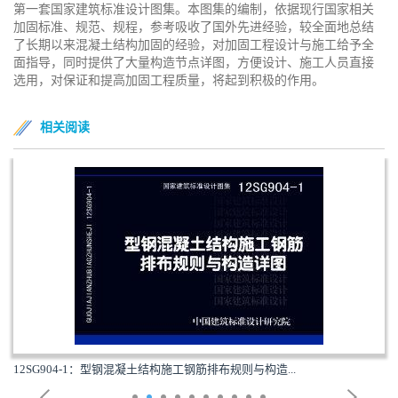
第一套国家建筑标准设计图集。本图集的编制，依据现行国家相关
加固标准、规范、规程，参考吸收了国外先进经验，较全面地总结
了长期以来混凝土结构加固的经验，对加固工程设计与施工给予全
面指导，同时提供了大量构造节点详图，方便设计、施工人员直接
选用，对保证和提高加固工程质量，将起到积极的作用。
相关阅读
04-1：型钢混凝土结构施工钢筋排布规则与构造...
12G10